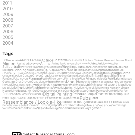
2011
2010
2009
2008
2007
2006
2005
2004
Tags
Actrice
Poster
Abstrait
Acteur
Abécédaire
Affiches Cinéma Ressemblances
Alcool
TV
Affiches Cinéma
Aliment
Animal
Alphabet
Love
Animation
Anniversaire
Arbre
Article
Atelier
Ange
Aquarelle
Asie
Blog
Selfportrait
Blogueurs
Comics
Blanc
Bleu
Bonne Année
Boulet
Job
Shop
Avion
Axolotl
Bijou
Bouche
Cali
Bricolage
Bretagne
Bulle
Caillou
Capu
Carnet
Chaine de blog
Chanteur/Singer
Chat
Chaussure
Collage
Corps
Cheveux - Poils
Cinéma
Chex
Chinois
Ciel
Cigarette
Cochon
Coeur
Coiffure
Chien
Chloé
Enfant
Exposition
Dessin
Fake
Couleur
Couture
Crayon
Croquis
Doudou
Eau
Costume
Cuisine
Ddooo
Femme
Galerie
Fantôme
Fake covers
Feuille
Fil de cuivre
Film / Movie
Fleur
Fringues ridicules
Fruit
Gateau
Mood
Home
Hygiène
Geek
Gras
Gravure
Guadeloupe
Homme
Humour
Jaune
Glace
Inde
Japon
Jardin
Jouet
Liste
Livre
Magazine
Model
Kek
Kilos
Lumière
Main
Malade
Maquette
Beauté & Maquillage
Kiki
Libon
Maigre
Mina
Fashion
Musique
Mer
Mobile
Montage
Musée
Myriam
Nature
Nichon
Noël
Drugs
Nicole Kidman
Noir
Objet
Nouvelle
Nu
Nuage
Oeil
Oiseau
Orange
Ordinateur
Origami
Panneau
Paréidolie
Parfum
Ombre
Opening
Digital Painting
Photo
Peinture
Paris
People
Photoshop
Parution
Pastel
Picto
Patate
Pates
Pubs
Plage / Sable
Poisson
Poupée
Presse
Reflet
Pieds
Portrait de commande
Ressemblance / Look-a-like
Rouge
Rue
Ridicule
Rose
Rousse
Salle de bain
Sculpture
Sexisme
Soleil
Trucage
Vacances
Série
Souvenir - Nostalgie
Sport
Sucre
Tabac
Tatouage
Vernissage
Ville
Vêtement
Vocabulaire
Voyage
Web
Verre
Vert
Vidéo
Virtuel
Visage
Voiture
Contact ►
rezocali@gmail.com