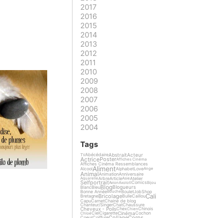
2017
2016
2015
2014
2013
2012
2011
2010
2009
2008
2007
2006
2005
2004
Tags
Abstrait
Acteur
Abécédaire
TV
Actrice
Poster
Affiches Cinéma
Affiches Cinéma Ressemblances
Aliment
Alcool
Alphabet
Love
Ange
Animal
Animation
Anniversaire
Arbre
Article
Atelier
Aquarelle
Asie
Selfportrait
Comics
Avion
Axolotl
Bijou
Blog
Blogueurs
Blanc
Bleu
Bonne Année
Boulet
Job
Shop
Bouche
Cali
Bricolage
Bretagne
Bulle
Caillou
Capu
Carnet
Chaine de blog
Chanteur/Singer
Chat
Chaussure
Cheveux - Poils
Chex
Chinois
Chien
Cinéma
Ciel
Cigarette
Cochon
Chloé
Collage
Corps
Coeur
Coiffure