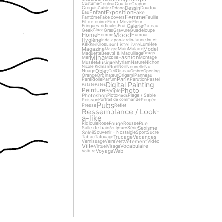
Couleur
Couture
Crayon
Costume
Dessin
Croquis
Doudou
Cuisine
Ddooo
Enfant
Exposition
Fake
Eau
Femme
Fantôme
Fake covers
Feuille
Fil de cuivre
Film / Movie
Fleur
Galerie
Fringues ridicules
Fruit
Gateau
Geek
Gras
Gravure
Guadeloupe
Glace
Mood
Home
Homme
Humour
Hygiène
Jaune
Inde
Japon
Jardin
Jouet
Liste
Livre
Kek
Kilos
Lumière
Kiki
Libon
Magazine
Model
Main
Malade
Maigre
Maquette
Beauté & Maquillage
Drugs
Mina
Fashion
Mer
Mobile
Montage
Musique
Musée
Myriam
Nature
Nichon
Noël
Nouvelle
Nu
Nicole Kidman
Noir
Objet
Nuage
Oeil
Oiseau
Ombre
Opening
Orange
Ordinateur
Origami
Panneau
Paris
Paréidolie
Parfum
Parution
Pastel
Digital Painting
Patate
Pates
Photo
Peinture
People
Photoshop
Picto
Plage / Sable
Pieds
Poisson
Poupée
Portrait de commande
Pubs
Presse
Reflet
Ressemblance / Look-
a-like
Rouge
Rue
Ridicule
Rose
Rousse
Sexisme
Salle de bain
Série
Sculpture
Soleil
Souvenir - Nostalgie
Sport
Sucre
Trucage
Vacances
Tabac
Tatouage
Vêtement
Vernissage
Verre
Vert
Vidéo
Ville
Vocabulaire
Virtuel
Visage
Voyage
Web
Voiture