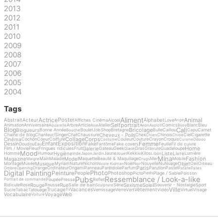
2013
2012
2011
2010
2009
2008
2007
2006
2005
2004
Tags
Aliment
Actrice
Animal
Poster
Abstrait
Acteur
Alphabet
Affiches Cinéma
Alcool
Love
Ange
Selfportrait
Animation
Anniversaire
Arbre
Article
Atelier
Comics
Blanc
Bleu
Aquarelle
Asie
Avion
Axolotl
Bijou
Cali
Blog
Bricolage
Blogueurs
Bonne Année
Boulet
Job
Shop
Bretagne
Bulle
Caillou
Capu
Carnet
Bouche
Cheveux - Poils
Chaine de blog
Chanteur/Singer
Chat
Chaussure
Chex
Chinois
Ciel
Cigarette
Chien
Chloé
Collage
Corps
Cinéma
Cochon
Coeur
Coiffure
Couleur
Couture
Crayon
Croquis
Costume
Cuisine
Ddooo
Femme
Enfant
Exposition
Dessin
Fake
Doudou
Eau
Fantôme
Fake covers
Feuille
Fil de cuivre
Home
Galerie
Film / Movie
Fleur
Fringues ridicules
Fruit
Gateau
Geek
Gras
Gravure
Guadeloupe
Glace
Mood
Hygiène
Liste
Livre
Homme
Humour
Jaune
Kek
Kilos
Lumière
Inde
Japon
Jardin
Jouet
Kiki
Libon
Mina
Fashion
Magazine
Model
Main
Malade
Maquette
Beauté & Maquillage
Mer
Mobile
Maigre
Drugs
Musique
Objet
Montage
Musée
Myriam
Nature
Nichon
Noël
Nouvelle
Nu
Nuage
Oeil
Oiseau
Nicole Kidman
Noir
Paris
Orange
Ordinateur
Origami
Panneau
Paréidolie
Parfum
Parution
Pastel
Ombre
Opening
Patate
Pates
Digital Painting
Photo
Peinture
People
Photoshop
Picto
Plage / Sable
Poisson
Pieds
Pubs
Ressemblance / Look-a-like
Poupée
Presse
Reflet
Portrait de commande
Rouge
Rue
Sexisme
Soleil
Ridicule
Rose
Rousse
Salle de bain
Série
Souvenir - Nostalgie
Sport
Sculpture
Ville
Trucage
Vacances
Vêtement
Sucre
Tabac
Tatouage
Vernissage
Verre
Vert
Vidéo
Virtuel
Visage
Tv
Vocabulaire
Voyage
Web
Voiture