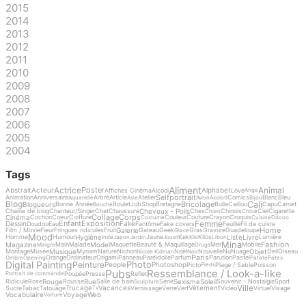
2015
2014
2013
2012
2011
2010
2009
2008
2007
2006
2005
2004
Tags
Aliment
Actrice
Animal
Poster
Abstrait
Acteur
Alphabet
Affiches Cinéma
Alcool
Love
Ange
Selfportrait
Animation
Anniversaire
Arbre
Article
Atelier
Comics
Blanc
Bleu
Aquarelle
Asie
Avion
Axolotl
Bijou
Cali
Blog
Bricolage
Blogueurs
Bonne Année
Boulet
Job
Shop
Bretagne
Bulle
Caillou
Capu
Carnet
Bouche
Cheveux - Poils
Chaine de blog
Chanteur/Singer
Chat
Chaussure
Chex
Chinois
Ciel
Cigarette
Chien
Chloé
Collage
Corps
Cinéma
Cochon
Coeur
Coiffure
Couleur
Couture
Crayon
Croquis
Costume
Cuisine
Ddooo
Femme
Enfant
Exposition
Dessin
Fake
Doudou
Eau
Fantôme
Fake covers
Feuille
Fil de cuivre
Home
Galerie
Film / Movie
Fleur
Fringues ridicules
Fruit
Gateau
Geek
Gras
Gravure
Guadeloupe
Glace
Mood
Hygiène
Liste
Livre
Homme
Humour
Jaune
Kek
Kilos
Lumière
Inde
Japon
Jardin
Jouet
Kiki
Libon
Mina
Fashion
Magazine
Model
Main
Malade
Maquette
Beauté & Maquillage
Mer
Mobile
Maigre
Drugs
Musique
Objet
Montage
Musée
Myriam
Nature
Nichon
Noël
Nouvelle
Nu
Nuage
Oeil
Oiseau
Nicole Kidman
Noir
Paris
Orange
Ordinateur
Origami
Panneau
Paréidolie
Parfum
Parution
Pastel
Ombre
Opening
Patate
Pates
Digital Painting
Photo
Peinture
People
Photoshop
Picto
Plage / Sable
Poisson
Pieds
Pubs
Ressemblance / Look-a-like
Poupée
Presse
Reflet
Portrait de commande
Rouge
Rue
Sexisme
Soleil
Ridicule
Rose
Rousse
Salle de bain
Série
Souvenir - Nostalgie
Sport
Sculpture
Ville
Trucage
Vacances
Vêtement
Sucre
Tabac
Tatouage
Vernissage
Verre
Vert
Vidéo
Virtuel
Visage
Tv
Vocabulaire
Voyage
Web
Voiture