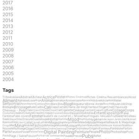
2017
2016
2015
2014
2013
2012
2011
2010
2009
2008
2007
2006
2005
2004
Tags
Actrice
Poster
Abstrait
Acteur
Abécédaire
Affiches Cinéma Ressemblances
Alcool
TV
Affiches Cinéma
Aliment
Animal
Alphabet
Love
Animation
Anniversaire
Arbre
Article
Atelier
Ange
Aquarelle
Asie
Blog
Selfportrait
Blogueurs
Comics
Blanc
Bleu
Bonne Année
Boulet
Job
Shop
Avion
Axolotl
Bijou
Bouche
Cali
Bricolage
Bretagne
Bulle
Caillou
Capu
Carnet
Chaine de blog
Chanteur/Singer
Chat
Chaussure
Collage
Corps
Cheveux - Poils
Cinéma
Chex
Chinois
Ciel
Cigarette
Cochon
Coeur
Coiffure
Chien
Chloé
Enfant
Exposition
Dessin
Fake
Couleur
Couture
Crayon
Croquis
Doudou
Eau
Costume
Cuisine
Ddooo
Femme
Galerie
Fantôme
Fake covers
Feuille
Fil de cuivre
Film / Movie
Fleur
Fringues ridicules
Fruit
Gateau
Mood
Home
Hygiène
Geek
Gras
Gravure
Guadeloupe
Homme
Humour
Jaune
Glace
Inde
Japon
Jardin
Jouet
Liste
Livre
Magazine
Model
Kek
Kilos
Lumière
Main
Malade
Maquette
Beauté & Maquillage
Kiki
Libon
Maigre
Mina
Fashion
Musique
Mer
Mobile
Montage
Musée
Myriam
Nature
Nichon
Noël
Drugs
Nicole Kidman
Noir
Objet
Nouvelle
Nu
Nuage
Oeil
Oiseau
Orange
Ordinateur
Origami
Panneau
Paréidolie
Parfum
Ombre
Opening
Digital Painting
Photo
Peinture
Paris
People
Photoshop
Parution
Pastel
Picto
Patate
Pates
Pubs
Plage / Sable
Poisson
Poupée
Presse
Reflet
Pieds
Portrait de commande