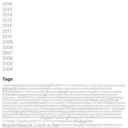
2016
2015
2014
2013
2012
2011
2010
2009
2008
2007
2006
2005
2004
Tags
Actrice
Poster
Abstrait
Acteur
Abécédaire
Affiches Cinéma Ressemblances
Alcool
TV
Affiches Cinéma
Aliment
Animal
Alphabet
Love
Animation
Anniversaire
Arbre
Article
Atelier
Ange
Aquarelle
Asie
Blog
Selfportrait
Blogueurs
Comics
Blanc
Bleu
Bonne Année
Boulet
Job
Shop
Avion
Axolotl
Bijou
Bouche
Cali
Bricolage
Bretagne
Bulle
Caillou
Capu
Carnet
Chaine de blog
Chanteur/Singer
Chat
Chaussure
Collage
Corps
Cheveux - Poils
Cinéma
Chex
Chinois
Ciel
Cigarette
Cochon
Coeur
Coiffure
Chien
Chloé
Enfant
Exposition
Dessin
Fake
Couleur
Couture
Crayon
Croquis
Doudou
Eau
Costume
Cuisine
Ddooo
Femme
Galerie
Fantôme
Fake covers
Feuille
Fil de cuivre
Film / Movie
Fleur
Fringues ridicules
Fruit
Gateau
Mood
Home
Hygiène
Geek
Gras
Gravure
Guadeloupe
Homme
Humour
Jaune
Glace
Inde
Japon
Jardin
Jouet
Liste
Livre
Magazine
Model
Kek
Kilos
Lumière
Main
Malade
Maquette
Beauté & Maquillage
Kiki
Libon
Maigre
Mina
Fashion
Musique
Mer
Mobile
Montage
Musée
Myriam
Nature
Nichon
Noël
Drugs
Nicole Kidman
Noir
Objet
Nouvelle
Nu
Nuage
Oeil
Oiseau
Orange
Ordinateur
Origami
Panneau
Paréidolie
Parfum
Ombre
Opening
Digital Painting
Photo
Peinture
Paris
People
Photoshop
Parution
Pastel
Picto
Patate
Pates
Pubs
Plage / Sable
Poisson
Poupée
Presse
Reflet
Pieds
Portrait de commande
Ressemblance / Look-a-like
Rouge
Rue
Ridicule
Rose
Rousse
Salle de bain
Sculpture
Sexisme
Soleil
Trucage
Vacances
Série
Souvenir - Nostalgie
Sport
Sucre
Tabac
Tatouage
Vernissage