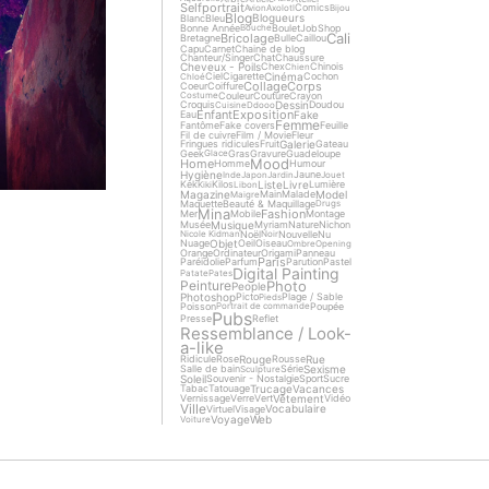
Selfportrait
Comics
Avion
Axolotl
Bijou
Blog
Blogueurs
Blanc
Bleu
Bonne Année
Boulet
Job
Shop
Bouche
Cali
Bricolage
Bretagne
Bulle
Caillou
Capu
Carnet
Chaine de blog
Chanteur/Singer
Chat
Chaussure
Cheveux - Poils
Chex
Chinois
Chien
Cinéma
Ciel
Cigarette
Cochon
Chloé
Collage
Corps
Coeur
Coiffure
Couleur
Couture
Crayon
Costume
Dessin
Croquis
Doudou
Cuisine
Ddooo
Enfant
Exposition
Fake
Eau
Femme
Fantôme
Fake covers
Feuille
Fil de cuivre
Film / Movie
Fleur
Galerie
Fringues ridicules
Fruit
Gateau
Geek
Gras
Gravure
Guadeloupe
Glace
Mood
Home
Homme
Humour
Hygiène
Jaune
Inde
Japon
Jardin
Jouet
Liste
Livre
Kek
Kilos
Lumière
Kiki
Libon
Magazine
Model
Main
Malade
Maigre
Maquette
Beauté & Maquillage
Drugs
Mina
Fashion
Mer
Mobile
Montage
Musique
Musée
Myriam
Nature
Nichon
Noël
Nouvelle
Nu
Nicole Kidman
Noir
Objet
Nuage
Oeil
Oiseau
Ombre
Opening
Orange
Ordinateur
Origami
Panneau
Paris
Paréidolie
Parfum
Parution
Pastel
Digital Painting
Patate
Pates
Photo
Peinture
People
Photoshop
Picto
Plage / Sable
Pieds
Poisson
Poupée
Portrait de commande
Pubs
Presse
Reflet
Ressemblance / Look-
a-like
Rouge
Rue
Ridicule
Rose
Rousse
Sexisme
Salle de bain
Série
Sculpture
Soleil
Souvenir - Nostalgie
Sport
Sucre
Trucage
Vacances
Tabac
Tatouage
Vêtement
Vernissage
Verre
Vert
Vidéo
Ville
Vocabulaire
Virtuel
Visage
Voyage
Web
Voiture