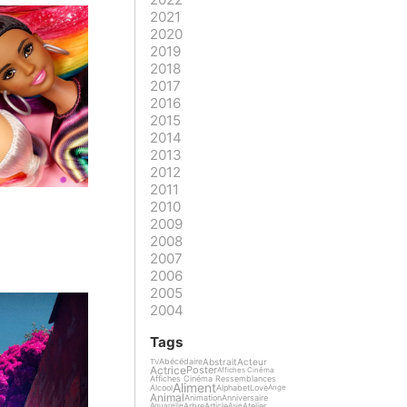
2021
2020
2019
2018
2017
2016
2015
2014
2013
2012
2011
2010
2009
2008
2007
2006
2005
2004
Tags
Abstrait
Acteur
Abécédaire
TV
Actrice
Poster
Affiches Cinéma
Affiches Cinéma Ressemblances
Aliment
Alcool
Alphabet
Love
Ange
Animal
Animation
Anniversaire
Arbre
Article
Atelier
Aquarelle
Asie