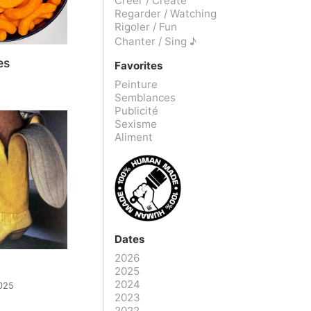
Créer / Create
Regarder / Watching
Rigoler / Fun
Chanter / Sing ♪
es
Favorites
Peinture
Semblances
Publicité
Sexisme
Aliment
Dates
2026
2025
2024
025
2023
2022