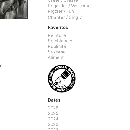
Créer / Create
Regarder / Watching
Rigoler / Fun
Chanter / Sing ♪
Favorites
Peinture
Semblances
Publicité
Sexisme
Aliment
16
Dates
2026
2025
2024
2023
2022