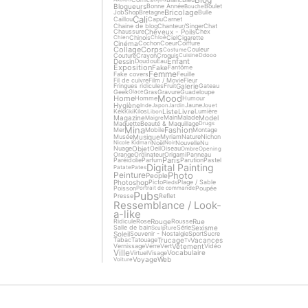
Blogueurs
Bonne Année
Boulet
Bouche
Bricolage
Job
Shop
Bretagne
Bulle
Cali
Caillou
Capu
Carnet
Chaine de blog
Chanteur/Singer
Chat
Cheveux - Poils
Chaussure
Chex
Chinois
Ciel
Cigarette
Chien
Chloé
Cinéma
Cochon
Coeur
Coiffure
Collage
Corps
Couleur
Costume
Couture
Crayon
Croquis
Cuisine
Ddooo
Enfant
Dessin
Doudou
Eau
Exposition
Fake
Fantôme
Femme
Fake covers
Feuille
Fil de cuivre
Film / Movie
Fleur
Galerie
Fringues ridicules
Fruit
Gateau
Geek
Gras
Gravure
Guadeloupe
Glace
Mood
Home
Homme
Humour
Hygiène
Jaune
Inde
Japon
Jardin
Jouet
Liste
Livre
Kek
Kilos
Lumière
Kiki
Libon
Magazine
Model
Main
Malade
Maigre
Maquette
Beauté & Maquillage
Drugs
Mina
Fashion
Mer
Mobile
Montage
Musique
Musée
Myriam
Nature
Nichon
Noël
Nouvelle
Nu
Nicole Kidman
Noir
Objet
Nuage
Oeil
Oiseau
Ombre
Opening
Orange
Ordinateur
Origami
Panneau
Paris
Paréidolie
Parfum
Parution
Pastel
Digital Painting
Patate
Pates
Photo
Peinture
People
Photoshop
Picto
Plage / Sable
Pieds
Poisson
Poupée
Portrait de commande
Pubs
Presse
Reflet
Ressemblance / Look-
a-like
Rouge
Rue
Ridicule
Rose
Rousse
Sexisme
Salle de bain
Série
Sculpture
Soleil
Souvenir - Nostalgie
Sport
Sucre
Trucage
Vacances
Tabac
Tatouage
Tv
Vêtement
Vernissage
Verre
Vert
Vidéo
Ville
Vocabulaire
Virtuel
Visage
Voyage
Web
Voiture