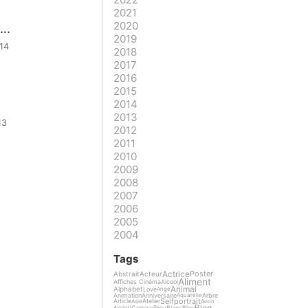
2021
2020
..
2019
14
2018
2017
2016
2015
2014
2013
13
2012
2011
2010
2009
2008
2007
2006
2005
2004
Tags
Actrice
Poster
Abstrait
Acteur
Aliment
Affiches Cinéma
Alcool
Animal
Alphabet
Love
Ange
Animation
Anniversaire
Arbre
Aquarelle
Selfportrait
Article
Atelier
Asie
Avion
Blog
Comics
Blanc
Bleu
Axolotl
Bijou