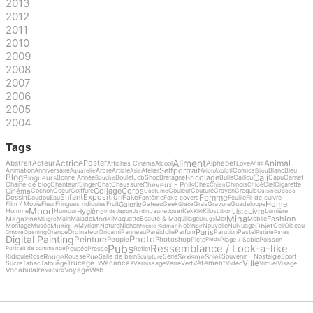
2013
2012
2011
2010
2009
2008
2007
2006
2005
2004
Tags
Aliment
Actrice
Animal
Poster
Abstrait
Acteur
Alphabet
Affiches Cinéma
Alcool
Love
Ange
Selfportrait
Animation
Anniversaire
Arbre
Article
Atelier
Comics
Blanc
Bleu
Aquarelle
Asie
Avion
Axolotl
Bijou
Cali
Blog
Bricolage
Blogueurs
Bonne Année
Boulet
Job
Shop
Bretagne
Bulle
Caillou
Capu
Carnet
Bouche
Cheveux - Poils
Chaine de blog
Chanteur/Singer
Chat
Chaussure
Chex
Chinois
Ciel
Cigarette
Chien
Chloé
Collage
Corps
Cinéma
Cochon
Coeur
Coiffure
Couleur
Couture
Crayon
Croquis
Costume
Cuisine
Ddooo
Femme
Enfant
Exposition
Dessin
Fake
Doudou
Eau
Fantôme
Fake covers
Feuille
Fil de cuivre
Home
Galerie
Film / Movie
Fleur
Fringues ridicules
Fruit
Gateau
Geek
Gras
Gravure
Guadeloupe
Glace
Mood
Hygiène
Liste
Livre
Homme
Humour
Jaune
Kek
Kilos
Lumière
Inde
Japon
Jardin
Jouet
Kiki
Libon
Mina
Fashion
Magazine
Model
Main
Malade
Maquette
Beauté & Maquillage
Mer
Mobile
Maigre
Drugs
Musique
Objet
Montage
Musée
Myriam
Nature
Nichon
Noël
Nouvelle
Nu
Nuage
Oeil
Oiseau
Nicole Kidman
Noir
Paris
Orange
Ordinateur
Origami
Panneau
Paréidolie
Parfum
Parution
Pastel
Ombre
Opening
Patate
Pates
Digital Painting
Photo
Peinture
People
Photoshop
Picto
Plage / Sable
Poisson
Pieds
Pubs
Ressemblance / Look-a-like
Poupée
Presse
Reflet
Portrait de commande
Rouge
Rue
Sexisme
Soleil
Ridicule
Rose
Rousse
Salle de bain
Série
Souvenir - Nostalgie
Sport
Sculpture
Ville
Trucage
Vacances
Vêtement
Sucre
Tabac
Tatouage
Vernissage
Verre
Vert
Vidéo
Virtuel
Visage
Tv
Vocabulaire
Voyage
Web
Voiture