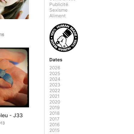
Publicité
Sexisme
Aliment
016
Dates
2026
2025
2024
2023
2022
2021
2020
2019
2018
leu - J33
2017
013
2016
2015