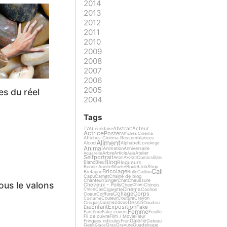
2014
2013
2012
2011
2010
2009
2008
2007
2006
2005
es du réel
2004
Tags
Abstrait
Acteur
Abécédaire
TV
Actrice
Poster
Affiches Cinéma
Affiches Cinéma Ressemblances
Aliment
Alcool
Alphabet
Love
Ange
Animal
Animation
Anniversaire
Arbre
Article
Atelier
Aquarelle
Asie
Selfportrait
Comics
Avion
Axolotl
Bijou
Blog
Blogueurs
Blanc
Bleu
Bonne Année
Boulet
Job
Shop
Bouche
Cali
Bricolage
Bretagne
Bulle
Caillou
Capu
Carnet
Chaine de blog
Chanteur/Singer
Chat
Chaussure
ous le valons
Cheveux - Poils
Chex
Chinois
Chien
Cinéma
Ciel
Cigarette
Cochon
Chloé
Collage
Corps
Coeur
Coiffure
Couleur
Couture
Crayon
Costume
Dessin
Croquis
Doudou
Cuisine
Ddooo
Enfant
Exposition
Fake
Eau
Femme
Fantôme
Fake covers
Feuille
Fil de cuivre
Film / Movie
Fleur
Galerie
Fringues ridicules
Fruit
Gateau
Geek
Gras
Gravure
Guadeloupe
Glace