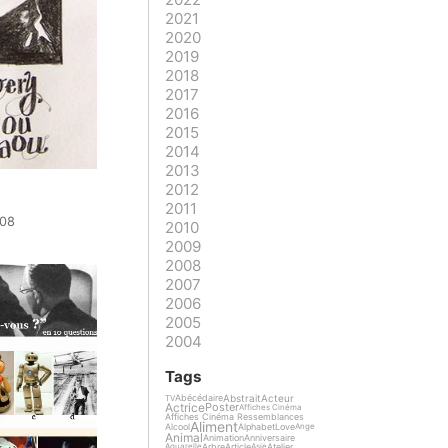
2021
2020
2019
2018
2017
2016
2015
2014
2013
2012
2011
008
2010
2009
2008
2007
2006
2005
2004
Tags
Abstrait
Acteur
Abécédaire
TV
Actrice
Poster
Affiches Cinéma
Affiches Cinéma Ressemblances
Aliment
Alcool
Alphabet
Love
Ange
Animal
Animation
Anniversaire
Arbre
Article
Atelier
Aquarelle
Asie