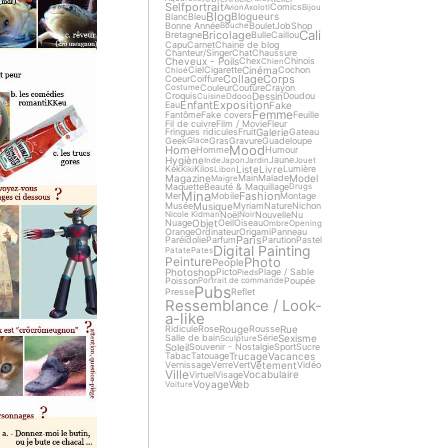
Selfportrait
Comics
Avion
Axolotl
Bijou
Blog
Blogueurs
Blanc
Bleu
Bonne Année
Boulet
Job
Shop
Bouche
Cali
Bricolage
Bretagne
Bulle
Caillou
Capu
Carnet
Chaine de blog
Chanteur/Singer
Chat
Chaussure
Cheveux - Poils
Chex
Chinois
Chien
Cinéma
Ciel
Cigarette
Cochon
Chloé
Collage
Corps
Coeur
Coiffure
Couleur
Couture
Crayon
Costume
Dessin
Croquis
Doudou
Cuisine
Ddooo
Enfant
Exposition
Fake
Eau
Femme
Fantôme
Fake covers
Feuille
Fil de cuivre
Film / Movie
Fleur
Galerie
Fringues ridicules
Fruit
Gateau
Geek
Gras
Gravure
Guadeloupe
Glace
Mood
Home
Homme
Humour
Hygiène
Jaune
Inde
Japon
Jardin
Jouet
Liste
Livre
Kek
Kilos
Lumière
Kiki
Libon
Magazine
Model
Main
Malade
Maigre
Maquette
Beauté & Maquillage
Drugs
Mina
Fashion
Mer
Mobile
Montage
Musique
Musée
Myriam
Nature
Nichon
Noël
Nouvelle
Nu
Nicole Kidman
Noir
Objet
Nuage
Oeil
Oiseau
Ombre
Opening
Orange
Ordinateur
Origami
Panneau
Paris
Paréidolie
Parfum
Parution
Pastel
Digital Painting
Patate
Pates
Photo
Peinture
People
Photoshop
Picto
Plage / Sable
Pieds
Poisson
Poupée
Portrait de commande
Pubs
Presse
Reflet
Ressemblance / Look-
a-like
Rouge
Rue
Ridicule
Rose
Rousse
Sexisme
Salle de bain
Série
Sculpture
Soleil
Souvenir - Nostalgie
Sport
Sucre
Trucage
Vacances
Tabac
Tatouage
Vêtement
Vernissage
Verre
Vert
Vidéo
Ville
Vocabulaire
Virtuel
Visage
Voyage
Web
Voiture