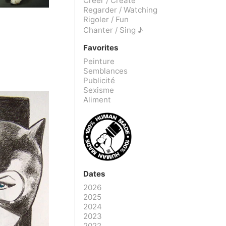
Créer / Create
Regarder / Watching
Rigoler / Fun
Chanter / Sing ♪
Favorites
Peinture
Semblances
Publicité
Sexisme
Aliment
Dates
2026
2025
2024
2023
2022