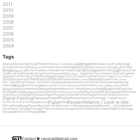
2011
2010
2009
2008
2007
2006
2005
2004
Tags
Aliment
Actrice
Animal
Poster
Abstrait
Acteur
Alphabet
Affiches Cinéma
Alcool
Love
Ange
Selfportrait
Animation
Anniversaire
Arbre
Article
Atelier
Comics
Blanc
Bleu
Aquarelle
Asie
Avion
Axolotl
Bijou
Cali
Blog
Bricolage
Blogueurs
Bonne Année
Boulet
Job
Shop
Bretagne
Bulle
Caillou
Capu
Carnet
Bouche
Cheveux - Poils
Chaine de blog
Chanteur/Singer
Chat
Chaussure
Chex
Chinois
Ciel
Cigarette
Chien
Chloé
Collage
Corps
Cinéma
Cochon
Coeur
Coiffure
Couleur
Couture
Crayon
Croquis
Costume
Cuisine
Ddooo
Femme
Enfant
Exposition
Dessin
Fake
Doudou
Eau
Fantôme
Fake covers
Feuille
Fil de cuivre
Home
Galerie
Film / Movie
Fleur
Fringues ridicules
Fruit
Gateau
Geek
Gras
Gravure
Guadeloupe
Glace
Mood
Hygiène
Liste
Livre
Homme
Humour
Jaune
Kek
Kilos
Lumière
Inde
Japon
Jardin
Jouet
Kiki
Libon
Mina
Fashion
Magazine
Model
Main
Malade
Maquette
Beauté & Maquillage
Mer
Mobile
Maigre
Drugs
Musique
Objet
Montage
Musée
Myriam
Nature
Nichon
Noël
Nouvelle
Nu
Nuage
Oeil
Oiseau
Nicole Kidman
Noir
Paris
Orange
Ordinateur
Origami
Panneau
Paréidolie
Parfum
Parution
Pastel
Ombre
Opening
Patate
Pates
Digital Painting
Photo
Peinture
People
Photoshop
Picto
Plage / Sable
Poisson
Pieds
Pubs
Ressemblance / Look-a-like
Poupée
Presse
Reflet
Portrait de commande
Rouge
Rue
Sexisme
Soleil
Ridicule
Rose
Rousse
Salle de bain
Série
Souvenir - Nostalgie
Sport
Sculpture
Ville
Trucage
Vacances
Vêtement
Sucre
Tabac
Tatouage
Vernissage
Verre
Vert
Vidéo
Virtuel
Visage
Tv
Vocabulaire
Voyage
Web
Voiture
Contact ►
rezocali@gmail.com