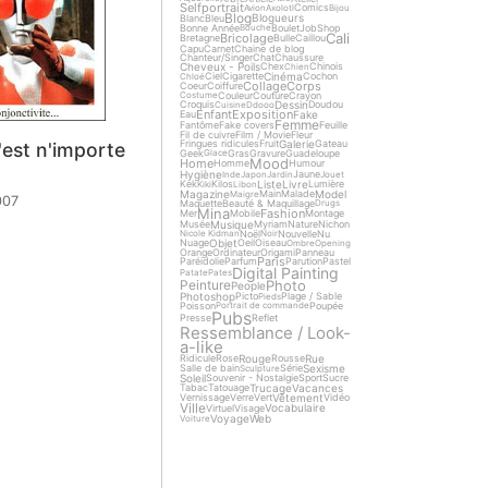
Selfportrait
Comics
Avion
Axolotl
Bijou
Blog
Blogueurs
Blanc
Bleu
Bonne Année
Boulet
Job
Shop
Bouche
Cali
Bricolage
Bretagne
Bulle
Caillou
Capu
Carnet
Chaine de blog
Chanteur/Singer
Chat
Chaussure
Cheveux - Poils
Chex
Chinois
Chien
Cinéma
Ciel
Cigarette
Cochon
Chloé
Collage
Corps
Coeur
Coiffure
Couleur
Couture
Crayon
Costume
Dessin
Croquis
Doudou
Cuisine
Ddooo
Enfant
Exposition
Fake
Eau
Femme
Fantôme
Fake covers
Feuille
Fil de cuivre
Film / Movie
Fleur
Galerie
Fringues ridicules
Fruit
Gateau
c'est n'importe
Geek
Gras
Gravure
Guadeloupe
Glace
Mood
Home
Homme
Humour
Hygiène
Jaune
Inde
Japon
Jardin
Jouet
Liste
Livre
Kek
Kilos
Lumière
Kiki
Libon
Magazine
Model
Main
Malade
Maigre
007
Maquette
Beauté & Maquillage
Drugs
Mina
Fashion
Mer
Mobile
Montage
Musique
Musée
Myriam
Nature
Nichon
Noël
Nouvelle
Nu
Nicole Kidman
Noir
Objet
Nuage
Oeil
Oiseau
Ombre
Opening
Orange
Ordinateur
Origami
Panneau
Paris
Paréidolie
Parfum
Parution
Pastel
Digital Painting
Patate
Pates
Photo
Peinture
People
Photoshop
Picto
Plage / Sable
Pieds
Poisson
Poupée
Portrait de commande
Pubs
Presse
Reflet
Ressemblance / Look-
a-like
Rouge
Rue
Ridicule
Rose
Rousse
Sexisme
Salle de bain
Série
Sculpture
Soleil
Souvenir - Nostalgie
Sport
Sucre
Trucage
Vacances
Tabac
Tatouage
Vêtement
Vernissage
Verre
Vert
Vidéo
Ville
Vocabulaire
Virtuel
Visage
Voyage
Web
Voiture