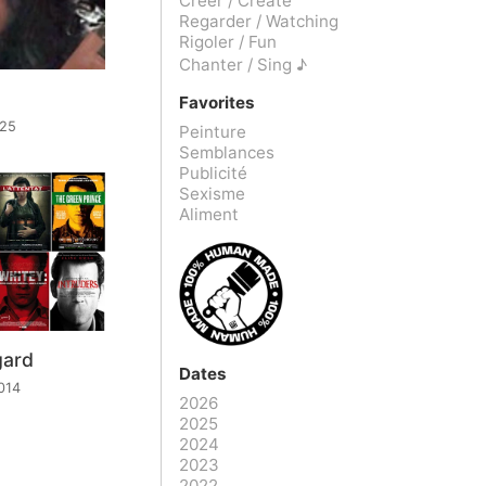
Créer / Create
Regarder / Watching
Rigoler / Fun
Chanter / Sing ♪
Favorites
025
Peinture
Semblances
Publicité
Sexisme
Aliment
gard
Dates
014
2026
2025
2024
2023
2022