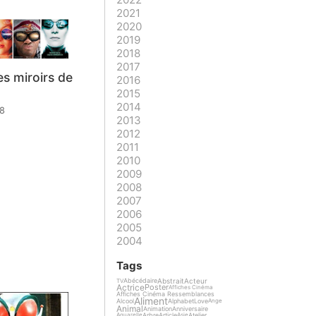
2021
2020
2019
2018
2017
es miroirs de
2016
2015
2014
08
2013
2012
2011
2010
2009
2008
2007
2006
2005
2004
Tags
Abstrait
Acteur
Abécédaire
TV
Actrice
Poster
Affiches Cinéma
Affiches Cinéma Ressemblances
Aliment
Alcool
Alphabet
Love
Ange
Animal
Animation
Anniversaire
Arbre
Article
Atelier
Aquarelle
Asie