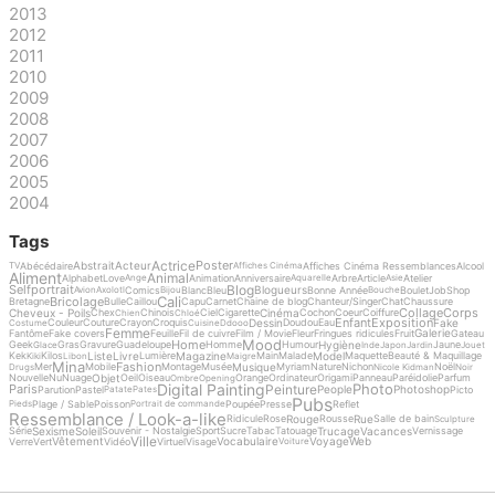
2013
2012
2011
2010
2009
2008
2007
2006
2005
2004
Tags
Actrice
Poster
Abstrait
Acteur
Abécédaire
Affiches Cinéma Ressemblances
Alcool
TV
Affiches Cinéma
Aliment
Animal
Alphabet
Love
Animation
Anniversaire
Arbre
Article
Atelier
Ange
Aquarelle
Asie
Blog
Selfportrait
Blogueurs
Comics
Blanc
Bleu
Bonne Année
Boulet
Job
Shop
Avion
Axolotl
Bijou
Bouche
Cali
Bricolage
Bretagne
Bulle
Caillou
Capu
Carnet
Chaine de blog
Chanteur/Singer
Chat
Chaussure
Collage
Corps
Cheveux - Poils
Cinéma
Chex
Chinois
Ciel
Cigarette
Cochon
Coeur
Coiffure
Chien
Chloé
Enfant
Exposition
Dessin
Fake
Couleur
Couture
Crayon
Croquis
Doudou
Eau
Costume
Cuisine
Ddooo
Femme
Galerie
Fantôme
Fake covers
Feuille
Fil de cuivre
Film / Movie
Fleur
Fringues ridicules
Fruit
Gateau
Mood
Home
Hygiène
Geek
Gras
Gravure
Guadeloupe
Homme
Humour
Jaune
Glace
Inde
Japon
Jardin
Jouet
Liste
Livre
Magazine
Model
Kek
Kilos
Lumière
Main
Malade
Maquette
Beauté & Maquillage
Kiki
Libon
Maigre
Mina
Fashion
Musique
Mer
Mobile
Montage
Musée
Myriam
Nature
Nichon
Noël
Drugs
Nicole Kidman
Noir
Objet
Nouvelle
Nu
Nuage
Oeil
Oiseau
Orange
Ordinateur
Origami
Panneau
Paréidolie
Parfum
Ombre
Opening
Digital Painting
Photo
Peinture
Paris
People
Photoshop
Parution
Pastel
Picto
Patate
Pates
Pubs
Plage / Sable
Poisson
Poupée
Presse
Reflet
Pieds
Portrait de commande
Ressemblance / Look-a-like
Rouge
Rue
Ridicule
Rose
Rousse
Salle de bain
Sculpture
Sexisme
Soleil
Trucage
Vacances
Série
Souvenir - Nostalgie
Sport
Sucre
Tabac
Tatouage
Vernissage
Ville
Vêtement
Vocabulaire
Voyage
Web
Verre
Vert
Vidéo
Virtuel
Visage
Voiture