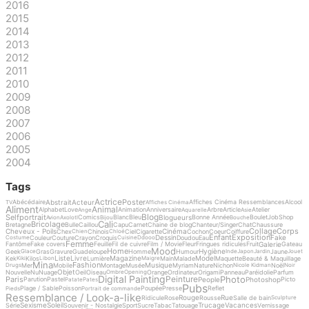
2016
2015
2014
2013
2012
2011
2010
2009
2008
2007
2006
2005
2004
Tags
Actrice
Poster
Abstrait
Acteur
Abécédaire
Affiches Cinéma Ressemblances
Alcool
TV
Affiches Cinéma
Aliment
Animal
Alphabet
Love
Animation
Anniversaire
Arbre
Article
Atelier
Ange
Aquarelle
Asie
Blog
Selfportrait
Blogueurs
Comics
Blanc
Bleu
Bonne Année
Boulet
Job
Shop
Avion
Axolotl
Bijou
Bouche
Cali
Bricolage
Bretagne
Bulle
Caillou
Capu
Carnet
Chaine de blog
Chanteur/Singer
Chat
Chaussure
Collage
Corps
Cheveux - Poils
Cinéma
Chex
Chinois
Ciel
Cigarette
Cochon
Coeur
Coiffure
Chien
Chloé
Enfant
Exposition
Dessin
Fake
Couleur
Couture
Crayon
Croquis
Doudou
Eau
Costume
Cuisine
Ddooo
Femme
Galerie
Fantôme
Fake covers
Feuille
Fil de cuivre
Film / Movie
Fleur
Fringues ridicules
Fruit
Gateau
Mood
Home
Hygiène
Geek
Gras
Gravure
Guadeloupe
Homme
Humour
Jaune
Glace
Inde
Japon
Jardin
Jouet
Liste
Livre
Magazine
Model
Kek
Kilos
Lumière
Main
Malade
Maquette
Beauté & Maquillage
Kiki
Libon
Maigre
Mina
Fashion
Musique
Mer
Mobile
Montage
Musée
Myriam
Nature
Nichon
Noël
Drugs
Nicole Kidman
Noir
Objet
Nouvelle
Nu
Nuage
Oeil
Oiseau
Orange
Ordinateur
Origami
Panneau
Paréidolie
Parfum
Ombre
Opening
Digital Painting
Photo
Peinture
Paris
People
Photoshop
Parution
Pastel
Picto
Patate
Pates
Pubs
Plage / Sable
Poisson
Poupée
Presse
Reflet
Pieds
Portrait de commande
Ressemblance / Look-a-like
Rouge
Rue
Ridicule
Rose
Rousse
Salle de bain
Sculpture
Sexisme
Soleil
Trucage
Vacances
Série
Souvenir - Nostalgie
Sport
Sucre
Tabac
Tatouage
Vernissage