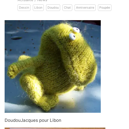
Dessin
Libon
Doudou
Chat
Anniversaire
Poupée
DoudouJacques pour Libon