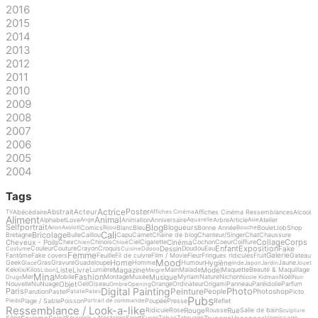
2016
2015
2014
2013
2012
2011
2010
2009
2008
2007
2006
2005
2004
Tags
Actrice
Poster
Abstrait
Acteur
Abécédaire
Affiches Cinéma Ressemblances
Alcool
TV
Affiches Cinéma
Aliment
Animal
Alphabet
Love
Animation
Anniversaire
Arbre
Article
Atelier
Ange
Aquarelle
Asie
Blog
Selfportrait
Blogueurs
Comics
Blanc
Bleu
Bonne Année
Boulet
Job
Shop
Avion
Axolotl
Bijou
Bouche
Cali
Bricolage
Bretagne
Bulle
Caillou
Capu
Carnet
Chaine de blog
Chanteur/Singer
Chat
Chaussure
Collage
Corps
Cheveux - Poils
Cinéma
Chex
Chinois
Ciel
Cigarette
Cochon
Coeur
Coiffure
Chien
Chloé
Enfant
Exposition
Dessin
Fake
Couleur
Couture
Crayon
Croquis
Doudou
Eau
Costume
Cuisine
Ddooo
Femme
Galerie
Fantôme
Fake covers
Feuille
Fil de cuivre
Film / Movie
Fleur
Fringues ridicules
Fruit
Gateau
Mood
Home
Hygiène
Geek
Gras
Gravure
Guadeloupe
Homme
Humour
Jaune
Glace
Inde
Japon
Jardin
Jouet
Liste
Livre
Magazine
Model
Kek
Kilos
Lumière
Main
Malade
Maquette
Beauté & Maquillage
Kiki
Libon
Maigre
Mina
Fashion
Musique
Mer
Mobile
Montage
Musée
Myriam
Nature
Nichon
Noël
Drugs
Nicole Kidman
Noir
Objet
Nouvelle
Nu
Nuage
Oeil
Oiseau
Orange
Ordinateur
Origami
Panneau
Paréidolie
Parfum
Ombre
Opening
Digital Painting
Photo
Peinture
Paris
People
Photoshop
Parution
Pastel
Picto
Patate
Pates
Pubs
Plage / Sable
Poisson
Poupée
Presse
Reflet
Pieds
Portrait de commande
Ressemblance / Look-a-like
Rouge
Rue
Ridicule
Rose
Rousse
Salle de bain
Sculpture
Sexisme
Soleil
Trucage
Vacances
Série
Souvenir - Nostalgie
Sport
Sucre
Tabac
Tatouage
Vernissage