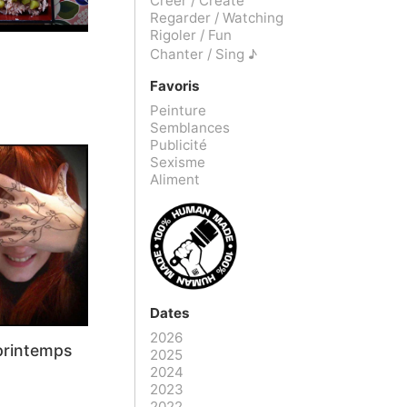
Créer / Create
Regarder / Watching
Rigoler / Fun
Chanter / Sing ♪
Favoris
Peinture
Semblances
Publicité
Sexisme
Aliment
Dates
2026
printemps
2025
2024
2023
2022