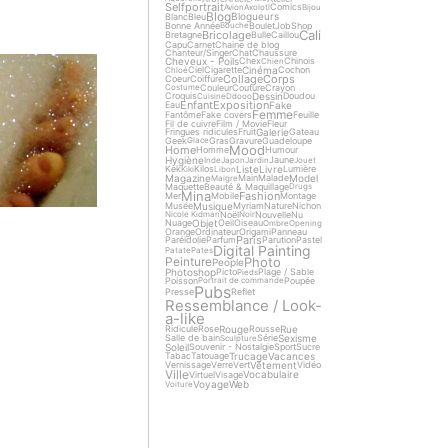
Selfportrait
Comics
Avion
Axolotl
Bijou
5
Blog
Blogueurs
Blanc
Bleu
Bonne Année
Boulet
Job
Shop
Bouche
Cali
Bricolage
Bretagne
Bulle
Caillou
Capu
Carnet
Chaine de blog
Chanteur/Singer
Chat
Chaussure
Cheveux - Poils
Chex
Chinois
Chien
Cinéma
Ciel
Cigarette
Cochon
Chloé
Collage
Corps
Coeur
Coiffure
Couleur
Couture
Crayon
Costume
Dessin
Croquis
Doudou
Cuisine
Ddooo
Enfant
Exposition
Fake
Eau
Femme
Fantôme
Fake covers
Feuille
Fil de cuivre
Film / Movie
Fleur
Galerie
Fringues ridicules
Fruit
Gateau
Geek
Gras
Gravure
Guadeloupe
Glace
Mood
Home
Homme
Humour
Hygiène
Jaune
Inde
Japon
Jardin
Jouet
Liste
Livre
Kek
Kilos
Lumière
Kiki
Libon
Magazine
Model
Main
Malade
Maigre
Maquette
Beauté & Maquillage
Drugs
Mina
Fashion
Mer
Mobile
Montage
Musique
Musée
Myriam
Nature
Nichon
Noël
Nouvelle
Nu
Nicole Kidman
Noir
Objet
Nuage
Oeil
Oiseau
Ombre
Opening
Orange
Ordinateur
Origami
Panneau
Paris
Paréidolie
Parfum
Parution
Pastel
Digital Painting
Patate
Pates
Photo
Peinture
People
Photoshop
Picto
Plage / Sable
Pieds
Poisson
Poupée
Portrait de commande
Pubs
Presse
Reflet
Ressemblance / Look-
a-like
Rouge
Rue
Ridicule
Rose
Rousse
Sexisme
Salle de bain
Série
Sculpture
Soleil
Souvenir - Nostalgie
Sport
Sucre
Trucage
Vacances
Tabac
Tatouage
Vêtement
Vernissage
Verre
Vert
Vidéo
Ville
Vocabulaire
Virtuel
Visage
Voyage
Web
Voiture