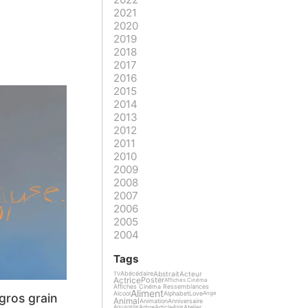
2021
2020
2019
2018
2017
2016
2015
2014
2013
2012
2011
2010
2009
2008
2007
2006
2005
2004
Tags
Abstrait
Acteur
Abécédaire
TV
Actrice
Poster
Affiches Cinéma
Affiches Cinéma Ressemblances
Aliment
Alcool
Alphabet
Love
Ange
 gros grain
Animal
Animation
Anniversaire
Arbre
Article
Atelier
Aquarelle
Asie