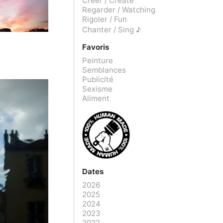
Créer / Create
Regarder / Watching
Rigoler / Fun
Chanter / Sing ♪
Favoris
Peinture
Semblances
Publicité
Sexisme
Aliment
Dates
2026
2025
2024
2023
2022