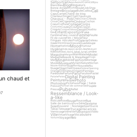
Selfportrait
Comics
Avion
Axolotl
Bijou
Blog
Blogueurs
Blanc
Bleu
Bonne Année
Boulet
Job
Shop
Bouche
Cali
Bricolage
Bretagne
Bulle
Caillou
Capu
Carnet
Chaine de blog
Chanteur/Singer
Chat
Chaussure
Cheveux - Poils
Chex
Chinois
Chien
Cinéma
Ciel
Cigarette
Cochon
Chloé
Collage
Corps
Coeur
Coiffure
Couleur
Couture
Crayon
Costume
Dessin
Croquis
Doudou
Cuisine
Ddooo
Enfant
Exposition
Fake
Eau
Femme
Fantôme
Fake covers
Feuille
Fil de cuivre
Film / Movie
Fleur
Galerie
Fringues ridicules
Fruit
Gateau
Geek
Gras
Gravure
Guadeloupe
Glace
Mood
Home
Homme
Humour
Hygiène
Jaune
Inde
Japon
Jardin
Jouet
Liste
Livre
Kek
Kilos
Lumière
Kiki
Libon
Magazine
Model
Main
Malade
Maigre
Maquette
Beauté & Maquillage
Drugs
Mina
Fashion
Mer
Mobile
Montage
Musique
Musée
Myriam
Nature
Nichon
Noël
Nouvelle
Nu
Nicole Kidman
Noir
Objet
Nuage
Oeil
Oiseau
Ombre
Opening
Orange
Ordinateur
Origami
Panneau
Paris
Paréidolie
Parfum
Parution
Pastel
Digital Painting
Patate
Pates
 un chaud et
Photo
Peinture
People
Photoshop
Picto
Plage / Sable
Pieds
Poisson
Poupée
Portrait de commande
Pubs
Presse
Reflet
Ressemblance / Look-
07
a-like
Rouge
Rue
Ridicule
Rose
Rousse
Sexisme
Salle de bain
Série
Sculpture
Soleil
Souvenir - Nostalgie
Sport
Sucre
Trucage
Vacances
Tabac
Tatouage
Vêtement
Vernissage
Verre
Vert
Vidéo
Ville
Vocabulaire
Virtuel
Visage
Voyage
Web
Voiture