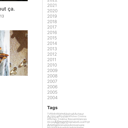
2021
out ça.
2020
2019
013
2018
2017
2016
2015
2014
2013
2012
2011
2010
2009
2008
2007
2006
2005
2004
Tags
Abstrait
Acteur
Abécédaire
TV
Actrice
Poster
Affiches Cinéma
Affiches Cinéma Ressemblances
Aliment
Alcool
Alphabet
Love
Ange
Animal
Animation
Anniversaire
Arbre
Article
Atelier
Aquarelle
Asie