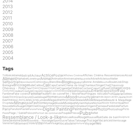
2014
2013
2012
2011
2010
2009
2008
2007
2006
2005
2004
Tags
Actrice
Poster
Abstrait
Acteur
Abécédaire
Affiches Cinéma Ressemblances
Alcool
TV
Affiches Cinéma
Aliment
Animal
Alphabet
Love
Animation
Anniversaire
Arbre
Article
Atelier
Ange
Aquarelle
Asie
Blog
Selfportrait
Blogueurs
Comics
Blanc
Bleu
Bonne Année
Boulet
Job
Shop
Avion
Axolotl
Bijou
Bouche
Cali
Bricolage
Bretagne
Bulle
Caillou
Capu
Carnet
Chaine de blog
Chanteur/Singer
Chat
Chaussure
Collage
Corps
Cheveux - Poils
Cinéma
Chex
Chinois
Ciel
Cigarette
Cochon
Coeur
Coiffure
Chien
Chloé
Enfant
Exposition
Dessin
Fake
Couleur
Couture
Crayon
Croquis
Doudou
Eau
Costume
Cuisine
Ddooo
Femme
Galerie
Fantôme
Fake covers
Feuille
Fil de cuivre
Film / Movie
Fleur
Fringues ridicules
Fruit
Gateau
Mood
Home
Hygiène
Geek
Gras
Gravure
Guadeloupe
Homme
Humour
Jaune
Glace
Inde
Japon
Jardin
Jouet
Liste
Livre
Magazine
Model
Kek
Kilos
Lumière
Main
Malade
Maquette
Beauté & Maquillage
Kiki
Libon
Maigre
Mina
Fashion
Musique
Mer
Mobile
Montage
Musée
Myriam
Nature
Nichon
Noël
Drugs
Nicole Kidman
Noir
Objet
Nouvelle
Nu
Nuage
Oeil
Oiseau
Orange
Ordinateur
Origami
Panneau
Paréidolie
Parfum
Ombre
Opening
Digital Painting
Photo
Peinture
Paris
People
Photoshop
Parution
Pastel
Picto
Patate
Pates
Pubs
Plage / Sable
Poisson
Poupée
Presse
Reflet
Pieds
Portrait de commande
Ressemblance / Look-a-like
Rouge
Rue
Ridicule
Rose
Rousse
Salle de bain
Sculpture
Sexisme
Soleil
Trucage
Vacances
Série
Souvenir - Nostalgie
Sport
Sucre
Tabac
Tatouage
Vernissage
Ville
Vêtement
Vocabulaire
Voyage
Web
Verre
Vert
Vidéo
Virtuel
Visage
Voiture