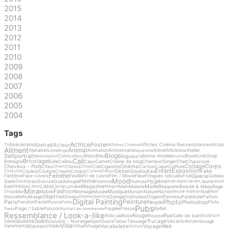
2015
2014
2013
2012
2011
2010
2009
2008
2007
2006
2005
2004
Tags
Actrice
Poster
Abstrait
Acteur
Abécédaire
Affiches Cinéma Ressemblances
Alcool
TV
Affiches Cinéma
Aliment
Animal
Alphabet
Love
Animation
Anniversaire
Arbre
Article
Atelier
Ange
Aquarelle
Asie
Blog
Selfportrait
Blogueurs
Comics
Blanc
Bleu
Bonne Année
Boulet
Job
Shop
Avion
Axolotl
Bijou
Bouche
Cali
Bricolage
Bretagne
Bulle
Caillou
Capu
Carnet
Chaine de blog
Chanteur/Singer
Chat
Chaussure
Collage
Corps
Cheveux - Poils
Cinéma
Chex
Chinois
Ciel
Cigarette
Cochon
Coeur
Coiffure
Chien
Chloé
Enfant
Exposition
Dessin
Fake
Couleur
Couture
Crayon
Croquis
Doudou
Eau
Costume
Cuisine
Ddooo
Femme
Galerie
Fantôme
Fake covers
Feuille
Fil de cuivre
Film / Movie
Fleur
Fringues ridicules
Fruit
Gateau
Mood
Home
Hygiène
Geek
Gras
Gravure
Guadeloupe
Homme
Humour
Jaune
Glace
Inde
Japon
Jardin
Jouet
Liste
Livre
Magazine
Model
Kek
Kilos
Lumière
Main
Malade
Maquette
Beauté & Maquillage
Kiki
Libon
Maigre
Mina
Fashion
Musique
Mer
Mobile
Montage
Musée
Myriam
Nature
Nichon
Noël
Drugs
Nicole Kidman
Noir
Objet
Nouvelle
Nu
Nuage
Oeil
Oiseau
Orange
Ordinateur
Origami
Panneau
Paréidolie
Parfum
Ombre
Opening
Digital Painting
Photo
Peinture
Paris
People
Photoshop
Parution
Pastel
Picto
Patate
Pates
Pubs
Plage / Sable
Poisson
Poupée
Presse
Reflet
Pieds
Portrait de commande
Ressemblance / Look-a-like
Rouge
Rue
Ridicule
Rose
Rousse
Salle de bain
Sculpture
Sexisme
Soleil
Trucage
Vacances
Série
Souvenir - Nostalgie
Sport
Sucre
Tabac
Tatouage
Vernissage
Ville
Vêtement
Vocabulaire
Voyage
Web
Verre
Vert
Vidéo
Virtuel
Visage
Voiture