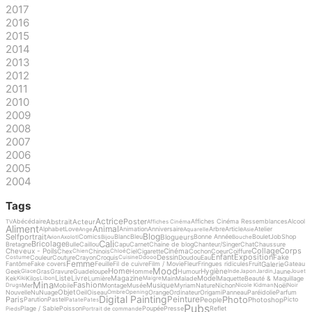
2017
2016
2015
2014
2013
2012
2011
2010
2009
2008
2007
2006
2005
2004
Tags
Actrice
Poster
Abstrait
Acteur
Abécédaire
Affiches Cinéma Ressemblances
Alcool
TV
Affiches Cinéma
Aliment
Animal
Alphabet
Love
Animation
Anniversaire
Arbre
Article
Atelier
Ange
Aquarelle
Asie
Blog
Selfportrait
Blogueurs
Comics
Blanc
Bleu
Bonne Année
Boulet
Job
Shop
Avion
Axolotl
Bijou
Bouche
Cali
Bricolage
Bretagne
Bulle
Caillou
Capu
Carnet
Chaine de blog
Chanteur/Singer
Chat
Chaussure
Collage
Corps
Cheveux - Poils
Cinéma
Chex
Chinois
Ciel
Cigarette
Cochon
Coeur
Coiffure
Chien
Chloé
Enfant
Exposition
Dessin
Fake
Couleur
Couture
Crayon
Croquis
Doudou
Eau
Costume
Cuisine
Ddooo
Femme
Galerie
Fantôme
Fake covers
Feuille
Fil de cuivre
Film / Movie
Fleur
Fringues ridicules
Fruit
Gateau
Mood
Home
Hygiène
Geek
Gras
Gravure
Guadeloupe
Homme
Humour
Jaune
Glace
Inde
Japon
Jardin
Jouet
Liste
Livre
Magazine
Model
Kek
Kilos
Lumière
Main
Malade
Maquette
Beauté & Maquillage
Kiki
Libon
Maigre
Mina
Fashion
Musique
Mer
Mobile
Montage
Musée
Myriam
Nature
Nichon
Noël
Drugs
Nicole Kidman
Noir
Objet
Nouvelle
Nu
Nuage
Oeil
Oiseau
Orange
Ordinateur
Origami
Panneau
Paréidolie
Parfum
Ombre
Opening
Digital Painting
Photo
Peinture
Paris
People
Photoshop
Parution
Pastel
Picto
Patate
Pates
Pubs
Plage / Sable
Poisson
Poupée
Presse
Reflet
Pieds
Portrait de commande