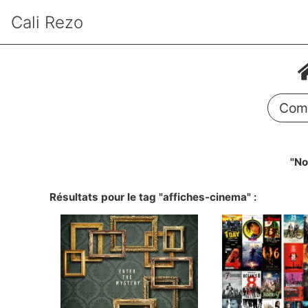
Cali Rezo
Comm
"No
Résultats pour le tag "affiches-cinema" :