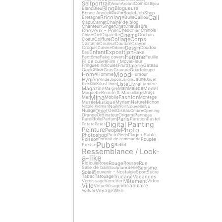
Selfportrait
Comics
Avion
Axolotl
Bijou
Blog
Blogueurs
Blanc
Bleu
Bonne Année
Boulet
Job
Shop
Bouche
Cali
Bricolage
Bretagne
Bulle
Caillou
Capu
Carnet
Chaine de blog
Chanteur/Singer
Chat
Chaussure
Cheveux - Poils
Chex
Chinois
Chien
Cinéma
Ciel
Cigarette
Cochon
Chloé
Collage
Corps
Coeur
Coiffure
Couleur
Couture
Crayon
Costume
Dessin
Croquis
Doudou
Cuisine
Ddooo
Enfant
Exposition
Fake
Eau
Femme
Fantôme
Fake covers
Feuille
Fil de cuivre
Film / Movie
Fleur
Galerie
Fringues ridicules
Fruit
Gateau
Geek
Gras
Gravure
Guadeloupe
Glace
Mood
Home
Homme
Humour
Hygiène
Jaune
Inde
Japon
Jardin
Jouet
Liste
Livre
Kek
Kilos
Lumière
Kiki
Libon
Magazine
Model
Main
Malade
Maigre
Maquette
Beauté & Maquillage
Drugs
Mina
Fashion
Mer
Mobile
Montage
Musique
Musée
Myriam
Nature
Nichon
Noël
Nouvelle
Nu
Nicole Kidman
Noir
Objet
Nuage
Oeil
Oiseau
Ombre
Opening
Orange
Ordinateur
Origami
Panneau
Paris
Paréidolie
Parfum
Parution
Pastel
Digital Painting
Patate
Pates
Photo
Peinture
People
Photoshop
Picto
Plage / Sable
Pieds
Poisson
Poupée
Portrait de commande
Pubs
Presse
Reflet
Ressemblance / Look-
a-like
Rouge
Rue
Ridicule
Rose
Rousse
Sexisme
Salle de bain
Série
Sculpture
Soleil
Souvenir - Nostalgie
Sport
Sucre
Trucage
Vacances
Tabac
Tatouage
Vêtement
Vernissage
Verre
Vert
Vidéo
Ville
Vocabulaire
Virtuel
Visage
Voyage
Web
Voiture