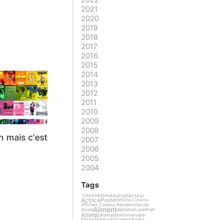
2021
2020
2019
2018
2017
2016
2015
2014
2013
2012
2011
2010
2009
2008
en mais c'est
2007
2006
2005
2004
Tags
Abstrait
Acteur
Abécédaire
TV
Actrice
Poster
Affiches Cinéma
Affiches Cinéma Ressemblances
Aliment
Alcool
Alphabet
Love
Ange
Animal
Animation
Anniversaire
Arbre
Article
Atelier
Aquarelle
Asie