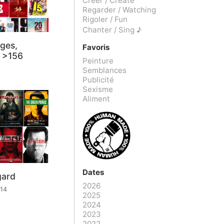
Créer / Create
Regarder / Watching
Rigoler / Fun
Chanter / Sing ♪
ges,
Favoris
 >156
Peinture
Semblances
Publicité
Sexisme
Aliment
Dates
gard
2026
014
2025
2024
2023
2022