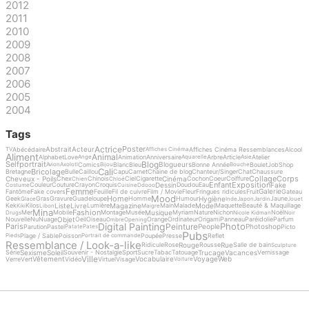
2012
2011
2010
2009
2008
2007
2006
2005
2004
Tags
Actrice
Poster
Abstrait
Acteur
Abécédaire
Affiches Cinéma Ressemblances
Alcool
TV
Affiches Cinéma
Aliment
Animal
Alphabet
Love
Animation
Anniversaire
Arbre
Article
Atelier
Ange
Aquarelle
Asie
Blog
Selfportrait
Blogueurs
Comics
Blanc
Bleu
Bonne Année
Boulet
Job
Shop
Avion
Axolotl
Bijou
Bouche
Cali
Bricolage
Bretagne
Bulle
Caillou
Capu
Carnet
Chaine de blog
Chanteur/Singer
Chat
Chaussure
Collage
Corps
Cheveux - Poils
Cinéma
Chex
Chinois
Ciel
Cigarette
Cochon
Coeur
Coiffure
Chien
Chloé
Enfant
Exposition
Dessin
Fake
Couleur
Couture
Crayon
Croquis
Doudou
Eau
Costume
Cuisine
Ddooo
Femme
Galerie
Fantôme
Fake covers
Feuille
Fil de cuivre
Film / Movie
Fleur
Fringues ridicules
Fruit
Gateau
Mood
Home
Hygiène
Geek
Gras
Gravure
Guadeloupe
Homme
Humour
Jaune
Glace
Inde
Japon
Jardin
Jouet
Liste
Livre
Magazine
Model
Kek
Kilos
Lumière
Main
Malade
Maquette
Beauté & Maquillage
Kiki
Libon
Maigre
Mina
Fashion
Musique
Mer
Mobile
Montage
Musée
Myriam
Nature
Nichon
Noël
Drugs
Nicole Kidman
Noir
Objet
Nouvelle
Nu
Nuage
Oeil
Oiseau
Orange
Ordinateur
Origami
Panneau
Paréidolie
Parfum
Ombre
Opening
Digital Painting
Photo
Peinture
Paris
People
Photoshop
Parution
Pastel
Picto
Patate
Pates
Pubs
Plage / Sable
Poisson
Poupée
Presse
Reflet
Pieds
Portrait de commande
Ressemblance / Look-a-like
Rouge
Rue
Ridicule
Rose
Rousse
Salle de bain
Sculpture
Sexisme
Soleil
Trucage
Vacances
Série
Souvenir - Nostalgie
Sport
Sucre
Tabac
Tatouage
Vernissage
Ville
Vêtement
Vocabulaire
Voyage
Web
Verre
Vert
Vidéo
Virtuel
Visage
Voiture