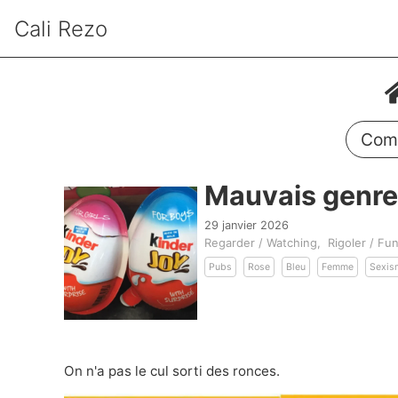
Cali Rezo
Comm
Mauvais genre
29 janvier 2026
Regarder / Watching
Rigoler / Fu
Pubs
Rose
Bleu
Femme
Sexis
On n'a pas le cul sorti des ronces.