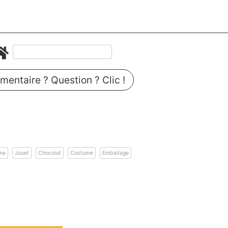
entaire ? Question ? Clic !
n
me
Jouet
Chocolat
Costume
Emballage