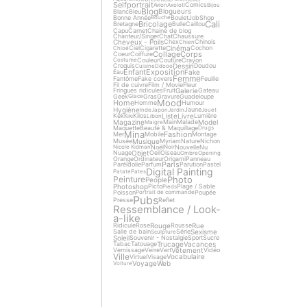
Selfportrait
Comics
Avion
Axolotl
Bijou
Blog
Blogueurs
Blanc
Bleu
Bonne Année
Boulet
Job
Shop
Bouche
Cali
Bricolage
Bretagne
Bulle
Caillou
Capu
Carnet
Chaine de blog
Chanteur/Singer
Chat
Chaussure
Cheveux - Poils
Chex
Chinois
Chien
Cinéma
Ciel
Cigarette
Cochon
Chloé
Collage
Corps
Coeur
Coiffure
Couleur
Couture
Crayon
Costume
Dessin
Croquis
Doudou
Cuisine
Ddooo
Enfant
Exposition
Fake
Eau
Femme
Fantôme
Fake covers
Feuille
Fil de cuivre
Film / Movie
Fleur
Galerie
Fringues ridicules
Fruit
Gateau
Geek
Gras
Gravure
Guadeloupe
Glace
Mood
Home
Homme
Humour
Hygiène
Jaune
Inde
Japon
Jardin
Jouet
Liste
Livre
Kek
Kilos
Lumière
Kiki
Libon
Magazine
Model
Main
Malade
Maigre
Maquette
Beauté & Maquillage
Drugs
Mina
Fashion
Mer
Mobile
Montage
Musique
Musée
Myriam
Nature
Nichon
Noël
Nouvelle
Nu
Nicole Kidman
Noir
Objet
Nuage
Oeil
Oiseau
Ombre
Opening
Orange
Ordinateur
Origami
Panneau
Paris
Paréidolie
Parfum
Parution
Pastel
Digital Painting
Patate
Pates
Photo
Peinture
People
Photoshop
Picto
Plage / Sable
Pieds
Poisson
Poupée
Portrait de commande
Pubs
Presse
Reflet
Ressemblance / Look-
a-like
Rouge
Rue
Ridicule
Rose
Rousse
Sexisme
Salle de bain
Série
Sculpture
Soleil
Souvenir - Nostalgie
Sport
Sucre
Trucage
Vacances
Tabac
Tatouage
Vêtement
Vernissage
Verre
Vert
Vidéo
Ville
Vocabulaire
Virtuel
Visage
Voyage
Web
Voiture