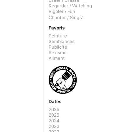
Créer / Create
Regarder / Watching
Rigoler / Fun
Chanter / Sing ♪
Favoris
Peinture
Semblances
Publicité
Sexisme
Aliment
Dates
2026
2025
2024
2023
2022