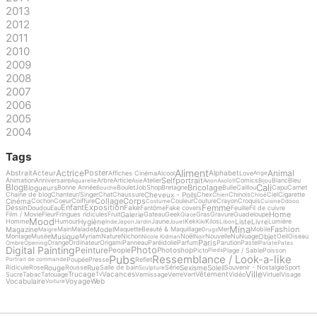
2013
2012
2011
2010
2009
2008
2007
2006
2005
2004
Tags
Aliment
Actrice
Animal
Poster
Abstrait
Acteur
Alphabet
Affiches Cinéma
Alcool
Love
Ange
Selfportrait
Animation
Anniversaire
Arbre
Article
Atelier
Comics
Blanc
Bleu
Aquarelle
Asie
Avion
Axolotl
Bijou
Cali
Blog
Bricolage
Blogueurs
Bonne Année
Boulet
Job
Shop
Bretagne
Bulle
Caillou
Capu
Carnet
Bouche
Cheveux - Poils
Chaine de blog
Chanteur/Singer
Chat
Chaussure
Chex
Chinois
Ciel
Cigarette
Chien
Chloé
Collage
Corps
Cinéma
Cochon
Coeur
Coiffure
Couleur
Couture
Crayon
Croquis
Costume
Cuisine
Ddooo
Femme
Enfant
Exposition
Dessin
Fake
Doudou
Eau
Fantôme
Fake covers
Feuille
Fil de cuivre
Home
Galerie
Film / Movie
Fleur
Fringues ridicules
Fruit
Gateau
Geek
Gras
Gravure
Guadeloupe
Glace
Mood
Hygiène
Liste
Livre
Homme
Humour
Jaune
Kek
Kilos
Lumière
Inde
Japon
Jardin
Jouet
Kiki
Libon
Mina
Fashion
Magazine
Model
Main
Malade
Maquette
Beauté & Maquillage
Mer
Mobile
Maigre
Drugs
Musique
Objet
Montage
Musée
Myriam
Nature
Nichon
Noël
Nouvelle
Nu
Nuage
Oeil
Oiseau
Nicole Kidman
Noir
Paris
Orange
Ordinateur
Origami
Panneau
Paréidolie
Parfum
Parution
Pastel
Ombre
Opening
Patate
Pates
Digital Painting
Photo
Peinture
People
Photoshop
Picto
Plage / Sable
Poisson
Pieds
Pubs
Ressemblance / Look-a-like
Poupée
Presse
Reflet
Portrait de commande
Rouge
Rue
Sexisme
Soleil
Ridicule
Rose
Rousse
Salle de bain
Série
Souvenir - Nostalgie
Sport
Sculpture
Ville
Trucage
Vacances
Vêtement
Sucre
Tabac
Tatouage
Vernissage
Verre
Vert
Vidéo
Virtuel
Visage
Tv
Vocabulaire
Voyage
Web
Voiture