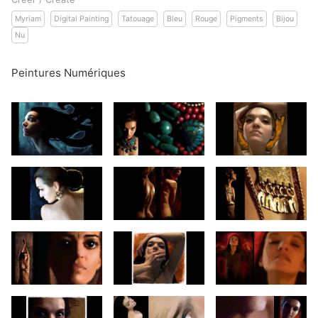
Myriam
Digital Painting
Tatouage
Bleu
Rouge
Pigments
Bijou
Nu
Peintures Numériques