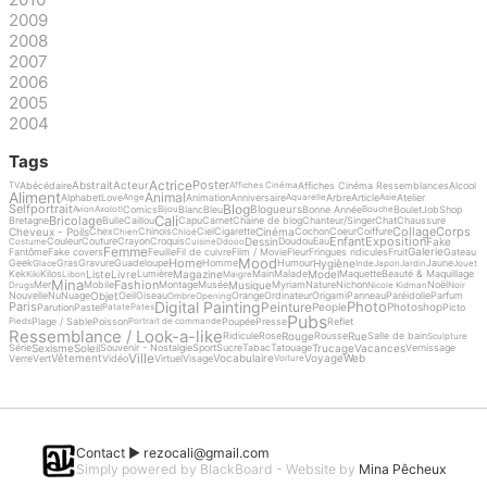
2009
2008
2007
2006
2005
2004
Tags
Actrice
Poster
Abstrait
Acteur
Abécédaire
Affiches Cinéma Ressemblances
Alcool
TV
Affiches Cinéma
Aliment
Animal
Alphabet
Love
Animation
Anniversaire
Arbre
Article
Atelier
Ange
Aquarelle
Asie
Blog
Selfportrait
Blogueurs
Comics
Blanc
Bleu
Bonne Année
Boulet
Job
Shop
Avion
Axolotl
Bijou
Bouche
Cali
Bricolage
Bretagne
Bulle
Caillou
Capu
Carnet
Chaine de blog
Chanteur/Singer
Chat
Chaussure
Collage
Corps
Cheveux - Poils
Cinéma
Chex
Chinois
Ciel
Cigarette
Cochon
Coeur
Coiffure
Chien
Chloé
Enfant
Exposition
Dessin
Fake
Couleur
Couture
Crayon
Croquis
Doudou
Eau
Costume
Cuisine
Ddooo
Femme
Galerie
Fantôme
Fake covers
Feuille
Fil de cuivre
Film / Movie
Fleur
Fringues ridicules
Fruit
Gateau
Mood
Home
Hygiène
Geek
Gras
Gravure
Guadeloupe
Homme
Humour
Jaune
Glace
Inde
Japon
Jardin
Jouet
Liste
Livre
Magazine
Model
Kek
Kilos
Lumière
Main
Malade
Maquette
Beauté & Maquillage
Kiki
Libon
Maigre
Mina
Fashion
Musique
Mer
Mobile
Montage
Musée
Myriam
Nature
Nichon
Noël
Drugs
Nicole Kidman
Noir
Objet
Nouvelle
Nu
Nuage
Oeil
Oiseau
Orange
Ordinateur
Origami
Panneau
Paréidolie
Parfum
Ombre
Opening
Digital Painting
Photo
Peinture
Paris
People
Photoshop
Parution
Pastel
Picto
Patate
Pates
Pubs
Plage / Sable
Poisson
Poupée
Presse
Reflet
Pieds
Portrait de commande
Ressemblance / Look-a-like
Rouge
Rue
Ridicule
Rose
Rousse
Salle de bain
Sculpture
Sexisme
Soleil
Trucage
Vacances
Série
Souvenir - Nostalgie
Sport
Sucre
Tabac
Tatouage
Vernissage
Ville
Vêtement
Vocabulaire
Voyage
Web
Verre
Vert
Vidéo
Virtuel
Visage
Voiture
Contact ►
rezocali@gmail.com
Simply powered by BlackBoard - Website by
Mina Pêcheux