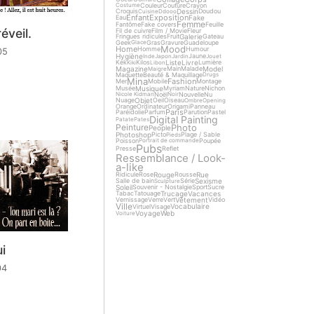
Couleur
Couture
Crayon
Costume
Dessin
Croquis
Doudou
Cuisine
Ddooo
Enfant
Exposition
Fake
Eau
Femme
Fantôme
Fake covers
Feuille
éveil.
Fil de cuivre
Film / Movie
Fleur
Galerie
Fringues ridicules
Fruit
Gateau
Geek
Gras
Gravure
Guadeloupe
Glace
Mood
Home
Homme
Humour
05
Hygiène
Jaune
Inde
Japon
Jardin
Jouet
Liste
Livre
Kek
Kilos
Lumière
Kiki
Libon
Magazine
Model
Main
Malade
Maigre
Maquette
Beauté & Maquillage
Drugs
Mina
Fashion
Mer
Mobile
Montage
Musique
Musée
Myriam
Nature
Nichon
Noël
Nouvelle
Nu
Nicole Kidman
Noir
Objet
Nuage
Oeil
Oiseau
Ombre
Opening
Orange
Ordinateur
Origami
Panneau
Paris
Paréidolie
Parfum
Parution
Pastel
Digital Painting
Patate
Pates
Photo
Peinture
People
Photoshop
Picto
Plage / Sable
Pieds
Poisson
Poupée
Portrait de commande
Pubs
Presse
Reflet
Ressemblance / Look-
a-like
Rouge
Rue
Ridicule
Rose
Rousse
Sexisme
Salle de bain
Série
Sculpture
Soleil
Souvenir - Nostalgie
Sport
Sucre
Trucage
Vacances
Tabac
Tatouage
Vêtement
Vernissage
Verre
Vert
Vidéo
Ville
Vocabulaire
Virtuel
Visage
Voyage
Web
Voiture
i
04