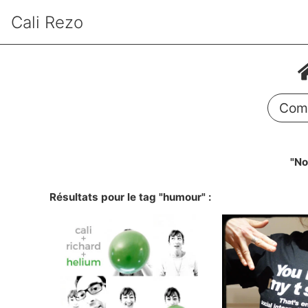
Cali Rezo
Comm
"No
Résultats pour le tag "humour" :