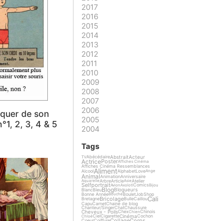
2017
2016
2015
2014
2013
2012
2011
2010
2009
2008
2007
2006
iquer de son
2005
1, 2, 3, 4 & 5
2004
Tags
Abstrait
Acteur
Abécédaire
TV
Actrice
Poster
Affiches Cinéma
Affiches Cinéma Ressemblances
Aliment
Alcool
Alphabet
Love
Ange
Animal
Animation
Anniversaire
Arbre
Article
Atelier
Aquarelle
Asie
Selfportrait
Comics
Avion
Axolotl
Bijou
Blog
Blogueurs
Blanc
Bleu
Bonne Année
Boulet
Job
Shop
Bouche
Cali
Bricolage
Bretagne
Bulle
Caillou
Capu
Carnet
Chaine de blog
Chanteur/Singer
Chat
Chaussure
Cheveux - Poils
Chex
Chinois
Chien
Cinéma
Ciel
Cigarette
Cochon
Chloé
Collage
Corps
Coeur
Coiffure