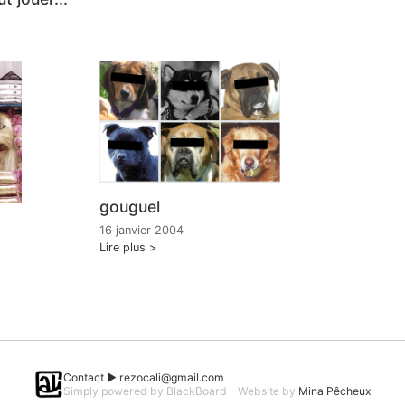
gouguel
16 janvier 2004
Lire plus
Contact ►
rezocali@gmail.com
Simply powered by BlackBoard - Website by
Mina Pêcheux