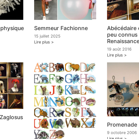
e physique
Semmeur Fachionne
Abécédaire 
peu connus 
15 juillet 2025
Renaissanc
Lire plus
19 août 2016
Lire plus
 Zaglosus
Promenade
9 octobre 2006
Lire plus