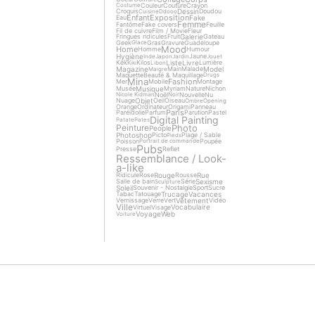
Couleur
Couture
Crayon
Costume
Dessin
Croquis
Doudou
Cuisine
Ddooo
Enfant
Exposition
Fake
Eau
Femme
Fantôme
Fake covers
Feuille
Fil de cuivre
Film / Movie
Fleur
Galerie
Fringues ridicules
Fruit
Gateau
Geek
Gras
Gravure
Guadeloupe
Glace
Mood
Home
Homme
Humour
Hygiène
Jaune
Inde
Japon
Jardin
Jouet
Liste
Livre
Kek
Kilos
Lumière
Kiki
Libon
Magazine
Model
Main
Malade
Maigre
Maquette
Beauté & Maquillage
Drugs
Mina
Fashion
Mer
Mobile
Montage
Musique
Musée
Myriam
Nature
Nichon
Noël
Nouvelle
Nu
Nicole Kidman
Noir
Objet
Nuage
Oeil
Oiseau
Ombre
Opening
Orange
Ordinateur
Origami
Panneau
Paris
Paréidolie
Parfum
Parution
Pastel
Digital Painting
Patate
Pates
Photo
Peinture
People
Photoshop
Picto
Plage / Sable
Pieds
Poisson
Poupée
Portrait de commande
Pubs
Presse
Reflet
Ressemblance / Look-
a-like
Rouge
Rue
Ridicule
Rose
Rousse
Sexisme
Salle de bain
Série
Sculpture
Soleil
Souvenir - Nostalgie
Sport
Sucre
Trucage
Vacances
Tabac
Tatouage
Vêtement
Vernissage
Verre
Vert
Vidéo
Ville
Vocabulaire
Virtuel
Visage
Voyage
Web
Voiture