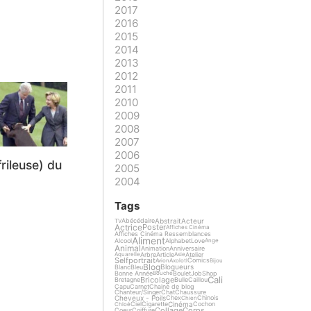
2017
2016
2015
2014
2013
2012
2011
2010
2009
2008
2007
2006
rileuse) du
2005
2004
Tags
Abstrait
Acteur
Abécédaire
TV
Actrice
Poster
Affiches Cinéma
Affiches Cinéma Ressemblances
Aliment
Alcool
Alphabet
Love
Ange
Animal
Animation
Anniversaire
Arbre
Article
Atelier
Aquarelle
Asie
Selfportrait
Comics
Avion
Axolotl
Bijou
Blog
Blogueurs
Blanc
Bleu
Bonne Année
Boulet
Job
Shop
Bouche
Cali
Bricolage
Bretagne
Bulle
Caillou
Capu
Carnet
Chaine de blog
Chanteur/Singer
Chat
Chaussure
Cheveux - Poils
Chex
Chinois
Chien
Cinéma
Ciel
Cigarette
Cochon
Chloé
Collage
Corps
Coeur
Coiffure