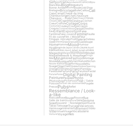
Selfportrait
Comics
Avion
Axolotl
Bijou
Blog
Blogueurs
Blanc
Bleu
Bonne Année
Boulet
Job
Shop
Bouche
Cali
Bricolage
Bretagne
Bulle
Caillou
Capu
Carnet
Chaine de blog
Chanteur/Singer
Chat
Chaussure
Cheveux - Poils
Chex
Chinois
Chien
Cinéma
Ciel
Cigarette
Cochon
Chloé
Collage
Corps
Coeur
Coiffure
Couleur
Couture
Crayon
Costume
Dessin
Croquis
Doudou
Cuisine
Ddooo
Enfant
Exposition
Fake
Eau
Femme
Fantôme
Fake covers
Feuille
Fil de cuivre
Film / Movie
Fleur
Galerie
Fringues ridicules
Fruit
Gateau
Geek
Gras
Gravure
Guadeloupe
Glace
Mood
Home
Homme
Humour
Hygiène
Jaune
Inde
Japon
Jardin
Jouet
Liste
Livre
Kek
Kilos
Lumière
Kiki
Libon
Magazine
Model
Main
Malade
Maigre
Maquette
Beauté & Maquillage
Drugs
Mina
Fashion
Mer
Mobile
Montage
Musique
Musée
Myriam
Nature
Nichon
Noël
Nouvelle
Nu
Nicole Kidman
Noir
Objet
Nuage
Oeil
Oiseau
Ombre
Opening
Orange
Ordinateur
Origami
Panneau
Paris
Paréidolie
Parfum
Parution
Pastel
Digital Painting
Patate
Pates
Photo
Peinture
People
Photoshop
Picto
Plage / Sable
Pieds
Poisson
Poupée
Portrait de commande
Pubs
Presse
Reflet
Ressemblance / Look-
a-like
Rouge
Rue
Ridicule
Rose
Rousse
Sexisme
Salle de bain
Série
Sculpture
Soleil
Souvenir - Nostalgie
Sport
Sucre
Trucage
Vacances
Tabac
Tatouage
Vêtement
Vernissage
Verre
Vert
Vidéo
Ville
Vocabulaire
Virtuel
Visage
Voyage
Web
Voiture