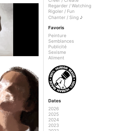
Créer / Create
Regarder / Watching
Rigoler / Fun
Chanter / Sing ♪
Favoris
Peinture
Semblances
Publicité
Sexisme
Aliment
Dates
2026
2025
2024
2023
2022