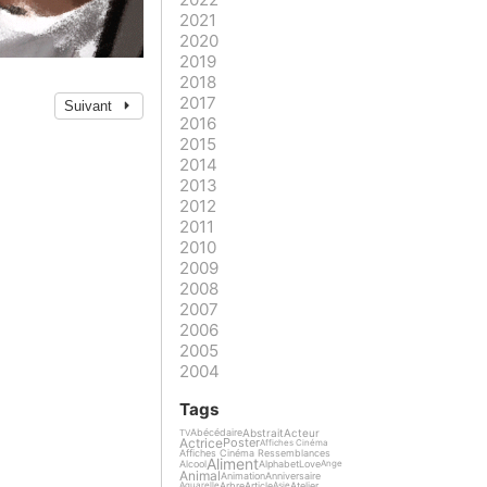
2021
2020
2019
2018
2017
Suivant
2016
2015
2014
2013
2012
2011
2010
2009
2008
2007
2006
2005
2004
Tags
Abstrait
Acteur
Abécédaire
TV
Actrice
Poster
Affiches Cinéma
Affiches Cinéma Ressemblances
Aliment
Alcool
Alphabet
Love
Ange
Animal
Animation
Anniversaire
Arbre
Article
Atelier
Aquarelle
Asie