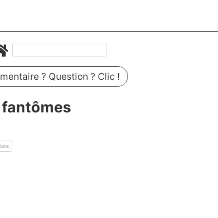
entaire ? Question ? Clic !
 fantômes
lanc