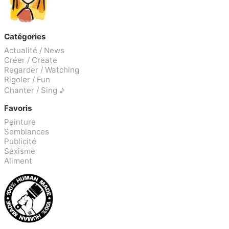
Catégories
Actualité / News
Créer / Create
Regarder / Watching
Rigoler / Fun
Chanter / Sing ♪
Favoris
Peinture
Semblances
Publicité
Sexisme
Aliment