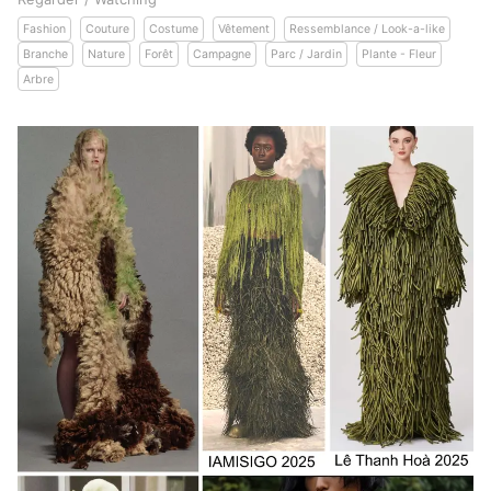
Fashion
Couture
Costume
Vêtement
Ressemblance / Look-a-like
Branche
Nature
Forêt
Campagne
Parc / Jardin
Plante - Fleur
Arbre