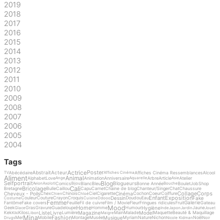
2019
2018
2017
2016
2015
2014
2013
2012
2011
2010
2009
2008
2007
2006
2005
2004
Tags
Actrice
Poster
Abstrait
Acteur
Abécédaire
Affiches Cinéma Ressemblances
Alcool
TV
Affiches Cinéma
Aliment
Animal
Alphabet
Love
Animation
Anniversaire
Arbre
Article
Atelier
Ange
Aquarelle
Asie
Blog
Selfportrait
Blogueurs
Comics
Blanc
Bleu
Bonne Année
Boulet
Job
Shop
Avion
Axolotl
Bijou
Bouche
Cali
Bricolage
Bretagne
Bulle
Caillou
Capu
Carnet
Chaine de blog
Chanteur/Singer
Chat
Chaussure
Collage
Corps
Cheveux - Poils
Cinéma
Chex
Chinois
Ciel
Cigarette
Cochon
Coeur
Coiffure
Chien
Chloé
Enfant
Exposition
Dessin
Fake
Couleur
Couture
Crayon
Croquis
Doudou
Eau
Costume
Cuisine
Ddooo
Femme
Galerie
Fantôme
Fake covers
Feuille
Fil de cuivre
Film / Movie
Fleur
Fringues ridicules
Fruit
Gateau
Mood
Home
Hygiène
Geek
Gras
Gravure
Guadeloupe
Homme
Humour
Jaune
Glace
Inde
Japon
Jardin
Jouet
Liste
Livre
Magazine
Model
Kek
Kilos
Lumière
Main
Malade
Maquette
Beauté & Maquillage
Kiki
Libon
Maigre
Mina
Fashion
Musique
Mer
Mobile
Montage
Musée
Myriam
Nature
Nichon
Noël
Drugs
Nicole Kidman
Noir