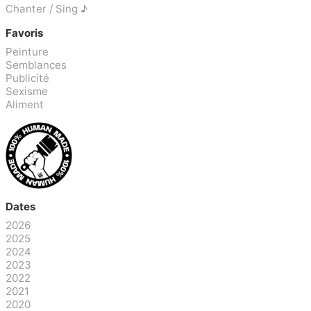
Chanter / Sing ♪
Favoris
Peinture
Semblances
Publicité
Sexisme
Aliment
Dates
2026
2025
2024
2023
2022
2021
2020