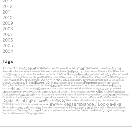
2013
2012
2011
2010
2009
2008
2007
2006
2005
2004
Tags
Aliment
Actrice
Animal
Poster
Abstrait
Acteur
Alphabet
Affiches Cinéma
Alcool
Love
Ange
Selfportrait
Animation
Anniversaire
Arbre
Article
Atelier
Comics
Blanc
Bleu
Aquarelle
Asie
Avion
Axolotl
Bijou
Cali
Blog
Bricolage
Blogueurs
Bonne Année
Boulet
Job
Shop
Bretagne
Bulle
Caillou
Capu
Carnet
Bouche
Cheveux - Poils
Chaine de blog
Chanteur/Singer
Chat
Chaussure
Chex
Chinois
Ciel
Cigarette
Chien
Chloé
Collage
Corps
Cinéma
Cochon
Coeur
Coiffure
Couleur
Couture
Crayon
Croquis
Costume
Cuisine
Ddooo
Femme
Enfant
Exposition
Dessin
Fake
Doudou
Eau
Fantôme
Fake covers
Feuille
Fil de cuivre
Home
Galerie
Film / Movie
Fleur
Fringues ridicules
Fruit
Gateau
Geek
Gras
Gravure
Guadeloupe
Glace
Mood
Hygiène
Liste
Livre
Homme
Humour
Jaune
Kek
Kilos
Lumière
Inde
Japon
Jardin
Jouet
Kiki
Libon
Mina
Fashion
Magazine
Model
Main
Malade
Maquette
Beauté & Maquillage
Mer
Mobile
Maigre
Drugs
Musique
Objet
Montage
Musée
Myriam
Nature
Nichon
Noël
Nouvelle
Nu
Nuage
Oeil
Oiseau
Nicole Kidman
Noir
Paris
Orange
Ordinateur
Origami
Panneau
Paréidolie
Parfum
Parution
Pastel
Ombre
Opening
Patate
Pates
Digital Painting
Photo
Peinture
People
Photoshop
Picto
Plage / Sable
Poisson
Pieds
Pubs
Ressemblance / Look-a-like
Poupée
Presse
Reflet
Portrait de commande
Rouge
Rue
Sexisme
Soleil
Ridicule
Rose
Rousse
Salle de bain
Série
Souvenir - Nostalgie
Sport
Sculpture
Ville
Trucage
Vacances
Vêtement
Sucre
Tabac
Tatouage
Vernissage
Verre
Vert
Vidéo
Virtuel
Visage
Tv
Vocabulaire
Voyage
Web
Voiture