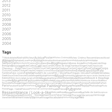
2013
2012
2011
2010
2009
2008
2007
2006
2005
2004
Tags
Actrice
Poster
Abstrait
Acteur
Abécédaire
Affiches Cinéma Ressemblances
Alcool
TV
Affiches Cinéma
Aliment
Animal
Alphabet
Love
Animation
Anniversaire
Arbre
Article
Atelier
Ange
Aquarelle
Asie
Blog
Selfportrait
Blogueurs
Comics
Blanc
Bleu
Bonne Année
Boulet
Job
Shop
Avion
Axolotl
Bijou
Bouche
Cali
Bricolage
Bretagne
Bulle
Caillou
Capu
Carnet
Chaine de blog
Chanteur/Singer
Chat
Chaussure
Collage
Corps
Cheveux - Poils
Cinéma
Chex
Chinois
Ciel
Cigarette
Cochon
Coeur
Coiffure
Chien
Chloé
Enfant
Exposition
Dessin
Fake
Couleur
Couture
Crayon
Croquis
Doudou
Eau
Costume
Cuisine
Ddooo
Femme
Galerie
Fantôme
Fake covers
Feuille
Fil de cuivre
Film / Movie
Fleur
Fringues ridicules
Fruit
Gateau
Mood
Home
Hygiène
Geek
Gras
Gravure
Guadeloupe
Homme
Humour
Jaune
Glace
Inde
Japon
Jardin
Jouet
Liste
Livre
Magazine
Model
Kek
Kilos
Lumière
Main
Malade
Maquette
Beauté & Maquillage
Kiki
Libon
Maigre
Mina
Fashion
Musique
Mer
Mobile
Montage
Musée
Myriam
Nature
Nichon
Noël
Drugs
Nicole Kidman
Noir
Objet
Nouvelle
Nu
Nuage
Oeil
Oiseau
Orange
Ordinateur
Origami
Panneau
Paréidolie
Parfum
Ombre
Opening
Digital Painting
Photo
Peinture
Paris
People
Photoshop
Parution
Pastel
Picto
Patate
Pates
Pubs
Plage / Sable
Poisson
Poupée
Presse
Reflet
Pieds
Portrait de commande
Ressemblance / Look-a-like
Rouge
Rue
Ridicule
Rose
Rousse
Salle de bain
Sculpture
Sexisme
Soleil
Trucage
Vacances
Série
Souvenir - Nostalgie
Sport
Sucre
Tabac
Tatouage
Vernissage
Ville
Vêtement
Vocabulaire
Voyage
Web
Verre
Vert
Vidéo
Virtuel
Visage
Voiture