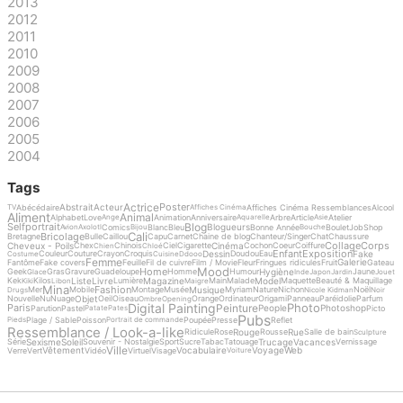
2013
2012
2011
2010
2009
2008
2007
2006
2005
2004
Tags
Actrice
Poster
Abstrait
Acteur
Abécédaire
Affiches Cinéma Ressemblances
Alcool
TV
Affiches Cinéma
Aliment
Animal
Alphabet
Love
Animation
Anniversaire
Arbre
Article
Atelier
Ange
Aquarelle
Asie
Blog
Selfportrait
Blogueurs
Comics
Blanc
Bleu
Bonne Année
Boulet
Job
Shop
Avion
Axolotl
Bijou
Bouche
Cali
Bricolage
Bretagne
Bulle
Caillou
Capu
Carnet
Chaine de blog
Chanteur/Singer
Chat
Chaussure
Collage
Corps
Cheveux - Poils
Cinéma
Chex
Chinois
Ciel
Cigarette
Cochon
Coeur
Coiffure
Chien
Chloé
Enfant
Exposition
Dessin
Fake
Couleur
Couture
Crayon
Croquis
Doudou
Eau
Costume
Cuisine
Ddooo
Femme
Galerie
Fantôme
Fake covers
Feuille
Fil de cuivre
Film / Movie
Fleur
Fringues ridicules
Fruit
Gateau
Mood
Home
Hygiène
Geek
Gras
Gravure
Guadeloupe
Homme
Humour
Jaune
Glace
Inde
Japon
Jardin
Jouet
Liste
Livre
Magazine
Model
Kek
Kilos
Lumière
Main
Malade
Maquette
Beauté & Maquillage
Kiki
Libon
Maigre
Mina
Fashion
Musique
Mer
Mobile
Montage
Musée
Myriam
Nature
Nichon
Noël
Drugs
Nicole Kidman
Noir
Objet
Nouvelle
Nu
Nuage
Oeil
Oiseau
Orange
Ordinateur
Origami
Panneau
Paréidolie
Parfum
Ombre
Opening
Digital Painting
Photo
Peinture
Paris
People
Photoshop
Parution
Pastel
Picto
Patate
Pates
Pubs
Plage / Sable
Poisson
Poupée
Presse
Reflet
Pieds
Portrait de commande
Ressemblance / Look-a-like
Rouge
Rue
Ridicule
Rose
Rousse
Salle de bain
Sculpture
Sexisme
Soleil
Trucage
Vacances
Série
Souvenir - Nostalgie
Sport
Sucre
Tabac
Tatouage
Vernissage
Ville
Vêtement
Vocabulaire
Voyage
Web
Verre
Vert
Vidéo
Virtuel
Visage
Voiture