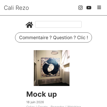
Cali Rezo
Commentaire ? Question ? Clic !
Mock up
18 juin 2026
Créer / Create
Regarder / Watching