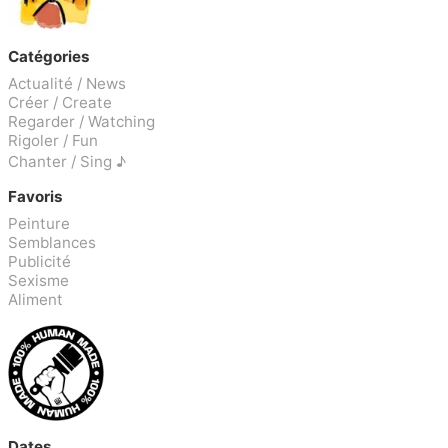
Catégories
Actualité / News
Créer / Create
Regarder / Watching
Rigoler / Fun
Chanter / Sing ♪
Favoris
Peinture
Semblances
Publicité
Sexisme
Aliment
Dates