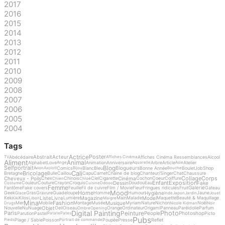
2017
2016
2015
2014
2013
2012
2011
2010
2009
2008
2007
2006
2005
2004
Tags
Actrice
Poster
Abstrait
Acteur
Abécédaire
Affiches Cinéma Ressemblances
Alcool
TV
Affiches Cinéma
Aliment
Animal
Alphabet
Love
Animation
Anniversaire
Arbre
Article
Atelier
Ange
Aquarelle
Asie
Blog
Selfportrait
Blogueurs
Comics
Blanc
Bleu
Bonne Année
Boulet
Job
Shop
Avion
Axolotl
Bijou
Bouche
Cali
Bricolage
Bretagne
Bulle
Caillou
Capu
Carnet
Chaine de blog
Chanteur/Singer
Chat
Chaussure
Collage
Corps
Cheveux - Poils
Cinéma
Chex
Chinois
Ciel
Cigarette
Cochon
Coeur
Coiffure
Chien
Chloé
Enfant
Exposition
Dessin
Fake
Couleur
Couture
Crayon
Croquis
Doudou
Eau
Costume
Cuisine
Ddooo
Femme
Galerie
Fantôme
Fake covers
Feuille
Fil de cuivre
Film / Movie
Fleur
Fringues ridicules
Fruit
Gateau
Mood
Home
Hygiène
Geek
Gras
Gravure
Guadeloupe
Homme
Humour
Jaune
Glace
Inde
Japon
Jardin
Jouet
Liste
Livre
Magazine
Model
Kek
Kilos
Lumière
Main
Malade
Maquette
Beauté & Maquillage
Kiki
Libon
Maigre
Mina
Fashion
Musique
Mer
Mobile
Montage
Musée
Myriam
Nature
Nichon
Noël
Drugs
Nicole Kidman
Noir
Objet
Nouvelle
Nu
Nuage
Oeil
Oiseau
Orange
Ordinateur
Origami
Panneau
Paréidolie
Parfum
Ombre
Opening
Digital Painting
Photo
Peinture
Paris
People
Photoshop
Parution
Pastel
Picto
Patate
Pates
Pubs
Plage / Sable
Poisson
Poupée
Presse
Reflet
Pieds
Portrait de commande