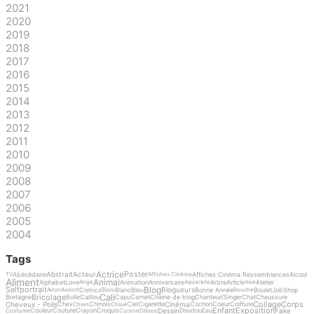
2021
2020
2019
2018
2017
2016
2015
2014
2013
2012
2011
2010
2009
2008
2007
2006
2005
2004
Tags
Actrice
Poster
Abstrait
Acteur
Abécédaire
Affiches Cinéma Ressemblances
Alcool
TV
Affiches Cinéma
Aliment
Animal
Alphabet
Love
Animation
Anniversaire
Arbre
Article
Atelier
Ange
Aquarelle
Asie
Blog
Selfportrait
Blogueurs
Comics
Blanc
Bleu
Bonne Année
Boulet
Job
Shop
Avion
Axolotl
Bijou
Bouche
Cali
Bricolage
Bretagne
Bulle
Caillou
Capu
Carnet
Chaine de blog
Chanteur/Singer
Chat
Chaussure
Collage
Corps
Cheveux - Poils
Cinéma
Chex
Chinois
Ciel
Cigarette
Cochon
Coeur
Coiffure
Chien
Chloé
Enfant
Exposition
Dessin
Fake
Couleur
Couture
Crayon
Croquis
Doudou
Eau
Costume
Cuisine
Ddooo