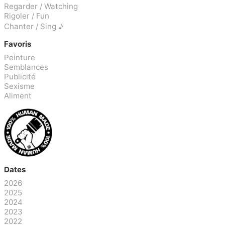
Regarder / Watching
Rigoler / Fun
Chanter / Sing ♪
Favoris
Peinture
Semblances
Publicité
Sexisme
Aliment
Dates
2026
2025
2024
2023
2022