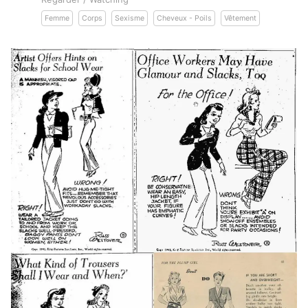
Femme
Corps
Sexisme
Cheveux - Poils
Vêtement