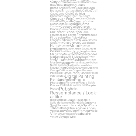
Selfportrait
Comics
Avion
Axolotl
Bijou
Blog
Blogueurs
Blanc
Bleu
Bonne Année
Boulet
Job
Shop
Bouche
Cali
Bricolage
Bretagne
Bulle
Caillou
Capu
Carnet
Chaine de blog
Chanteur/Singer
Chat
Chaussure
Cheveux - Poils
Chex
Chinois
Chien
Cinéma
Ciel
Cigarette
Cochon
Chloé
Collage
Corps
Coeur
Coiffure
Couleur
Couture
Crayon
Costume
Dessin
Croquis
Doudou
Cuisine
Ddooo
Enfant
Exposition
Fake
Eau
Femme
Fantôme
Fake covers
Feuille
Fil de cuivre
Film / Movie
Fleur
Galerie
Fringues ridicules
Fruit
Gateau
Geek
Gras
Gravure
Guadeloupe
Glace
Mood
Home
Homme
Humour
Hygiène
Jaune
Inde
Japon
Jardin
Jouet
Liste
Livre
Kek
Kilos
Lumière
Kiki
Libon
Magazine
Model
Main
Malade
Maigre
Maquette
Beauté & Maquillage
Drugs
Mina
Fashion
Mer
Mobile
Montage
Musique
Musée
Myriam
Nature
Nichon
Noël
Nouvelle
Nu
Nicole Kidman
Noir
Objet
Nuage
Oeil
Oiseau
Ombre
Opening
Orange
Ordinateur
Origami
Panneau
Paris
Paréidolie
Parfum
Parution
Pastel
Digital Painting
Patate
Pates
Photo
Peinture
People
Photoshop
Picto
Plage / Sable
Pieds
Poisson
Poupée
Portrait de commande
Pubs
Presse
Reflet
Ressemblance / Look-
a-like
Rouge
Rue
Ridicule
Rose
Rousse
Sexisme
Salle de bain
Série
Sculpture
Soleil
Souvenir - Nostalgie
Sport
Sucre
Trucage
Vacances
Tabac
Tatouage
Vêtement
Vernissage
Verre
Vert
Vidéo
Ville
Vocabulaire
Virtuel
Visage
Voyage
Web
Voiture