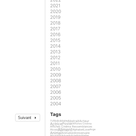
2021
2020
2019
2018
2017
2016
2015
2014
2013
2012
2011
2010
2009
2008
2007
2006
2005
2004
Tags
Suivant
Abstrait
Acteur
Abécédaire
TV
Actrice
Poster
Affiches Cinéma
Affiches Cinéma Ressemblances
Aliment
Alcool
Alphabet
Love
Ange
Animal
Animation
Anniversaire
Arbre
Article
Atelier
Aquarelle
Asie