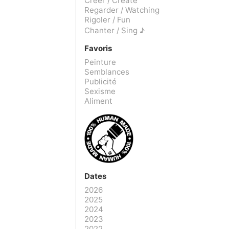
Créer / Create
Regarder / Watching
Rigoler / Fun
Chanter / Sing ♪
Favoris
Peinture
Semblances
Publicité
Sexisme
Aliment
Dates
2026
2025
2024
2023
2022