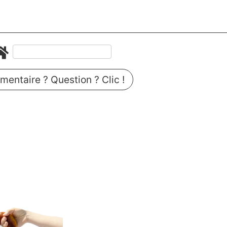
entaire ? Question ? Clic !
n