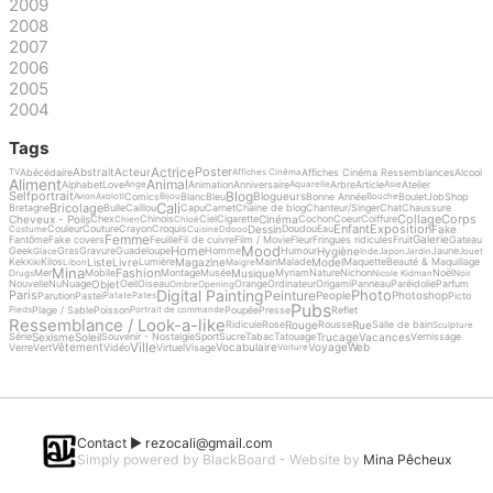
2009
2008
2007
2006
2005
2004
Tags
Actrice
Poster
Abstrait
Acteur
Abécédaire
Affiches Cinéma Ressemblances
Alcool
TV
Affiches Cinéma
Aliment
Animal
Alphabet
Love
Animation
Anniversaire
Arbre
Article
Atelier
Ange
Aquarelle
Asie
Blog
Selfportrait
Blogueurs
Comics
Blanc
Bleu
Bonne Année
Boulet
Job
Shop
Avion
Axolotl
Bijou
Bouche
Cali
Bricolage
Bretagne
Bulle
Caillou
Capu
Carnet
Chaine de blog
Chanteur/Singer
Chat
Chaussure
Collage
Corps
Cheveux - Poils
Cinéma
Chex
Chinois
Ciel
Cigarette
Cochon
Coeur
Coiffure
Chien
Chloé
Enfant
Exposition
Dessin
Fake
Couleur
Couture
Crayon
Croquis
Doudou
Eau
Costume
Cuisine
Ddooo
Femme
Galerie
Fantôme
Fake covers
Feuille
Fil de cuivre
Film / Movie
Fleur
Fringues ridicules
Fruit
Gateau
Mood
Home
Hygiène
Geek
Gras
Gravure
Guadeloupe
Homme
Humour
Jaune
Glace
Inde
Japon
Jardin
Jouet
Liste
Livre
Magazine
Model
Kek
Kilos
Lumière
Main
Malade
Maquette
Beauté & Maquillage
Kiki
Libon
Maigre
Mina
Fashion
Musique
Mer
Mobile
Montage
Musée
Myriam
Nature
Nichon
Noël
Drugs
Nicole Kidman
Noir
Objet
Nouvelle
Nu
Nuage
Oeil
Oiseau
Orange
Ordinateur
Origami
Panneau
Paréidolie
Parfum
Ombre
Opening
Digital Painting
Photo
Peinture
Paris
People
Photoshop
Parution
Pastel
Picto
Patate
Pates
Pubs
Plage / Sable
Poisson
Poupée
Presse
Reflet
Pieds
Portrait de commande
Ressemblance / Look-a-like
Rouge
Rue
Ridicule
Rose
Rousse
Salle de bain
Sculpture
Sexisme
Soleil
Trucage
Vacances
Série
Souvenir - Nostalgie
Sport
Sucre
Tabac
Tatouage
Vernissage
Ville
Vêtement
Vocabulaire
Voyage
Web
Verre
Vert
Vidéo
Virtuel
Visage
Voiture
Contact ►
rezocali@gmail.com
Simply powered by BlackBoard - Website by
Mina Pêcheux