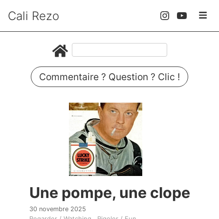
Cali Rezo
Commentaire ? Question ? Clic !
Une pompe, une clope
30 novembre 2025
Regarder / Watching
Rigoler / Fun