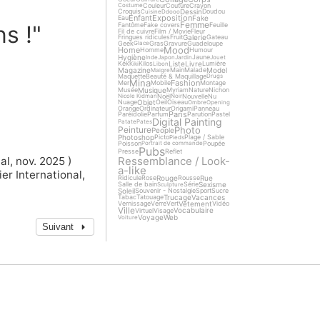
Couleur
Couture
Crayon
Costume
Dessin
Croquis
Doudou
Cuisine
Ddooo
Enfant
Exposition
Fake
Eau
Femme
Fantôme
Fake covers
Feuille
s !"
Fil de cuivre
Film / Movie
Fleur
Galerie
Fringues ridicules
Fruit
Gateau
Geek
Gras
Gravure
Guadeloupe
Glace
Mood
Home
Homme
Humour
Hygiène
Jaune
Inde
Japon
Jardin
Jouet
Liste
Livre
Kek
Kilos
Lumière
Kiki
Libon
Magazine
Model
Main
Malade
Maigre
Maquette
Beauté & Maquillage
Drugs
Mina
Fashion
Mer
Mobile
Montage
Musique
Musée
Myriam
Nature
Nichon
Noël
Nouvelle
Nu
Nicole Kidman
Noir
Objet
Nuage
Oeil
Oiseau
Ombre
Opening
Orange
Ordinateur
Origami
Panneau
Paris
Paréidolie
Parfum
Parution
Pastel
Digital Painting
Patate
Pates
Photo
Peinture
People
Photoshop
Picto
Plage / Sable
Pieds
Poisson
Poupée
Portrait de commande
Pubs
Presse
Reflet
Ressemblance / Look-
al, nov. 2025 )
a-like
ier International,
Rouge
Rue
Ridicule
Rose
Rousse
Sexisme
Salle de bain
Série
Sculpture
Soleil
Souvenir - Nostalgie
Sport
Sucre
Trucage
Vacances
Tabac
Tatouage
Vêtement
Vernissage
Verre
Vert
Vidéo
Ville
Vocabulaire
Virtuel
Visage
Voyage
Web
Voiture
Suivant