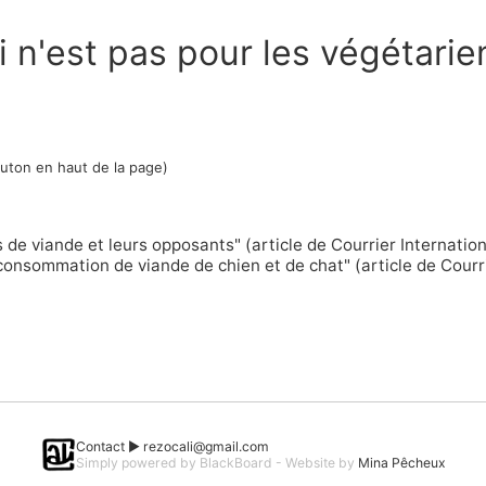
i n'est pas pour les végétarien
outon en haut de la page)
s de viande et leurs opposants"
(article de Courrier Internation
la consommation de viande de chien et de chat"
(article de Courr
Contact ►
rezocali@gmail.com
Simply powered by BlackBoard - Website by
Mina Pêcheux