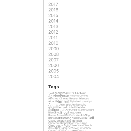
2017
2016
2015
2014
2013
2012
2011
2010
2009
2008
2007
2006
2005
2004
Tags
Abstrait
Acteur
Abécédaire
TV
Actrice
Poster
Affiches Cinéma
Affiches Cinéma Ressemblances
Aliment
Alcool
Alphabet
Love
Ange
Animal
Animation
Anniversaire
Arbre
Article
Atelier
Aquarelle
Asie
Selfportrait
Comics
Avion
Axolotl
Bijou
Blog
Blogueurs
Blanc
Bleu
Bonne Année
Boulet
Job
Shop
Bouche
Cali
Bricolage
Bretagne
Bulle
Caillou
Capu
Carnet
Chaine de blog
Chanteur/Singer
Chat
Chaussure
Cheveux - Poils
Chex
Chinois
Chien
Cinéma
Ciel
Cigarette
Cochon
Chloé
Collage
Corps
Coeur
Coiffure