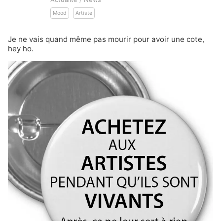
Mood
Artiste
Je ne vais quand même pas mourir pour avoir une cote,
hey ho.