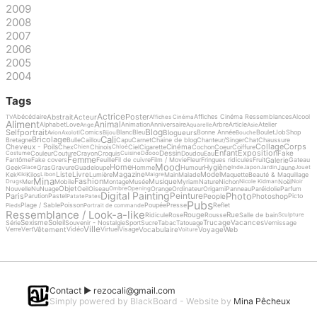
2009
2008
2007
2006
2005
2004
Tags
Actrice
Poster
Abstrait
Acteur
Abécédaire
Affiches Cinéma Ressemblances
Alcool
TV
Affiches Cinéma
Aliment
Animal
Alphabet
Love
Animation
Anniversaire
Arbre
Article
Atelier
Ange
Aquarelle
Asie
Blog
Selfportrait
Blogueurs
Comics
Blanc
Bleu
Bonne Année
Boulet
Job
Shop
Avion
Axolotl
Bijou
Bouche
Cali
Bricolage
Bretagne
Bulle
Caillou
Capu
Carnet
Chaine de blog
Chanteur/Singer
Chat
Chaussure
Collage
Corps
Cheveux - Poils
Cinéma
Chex
Chinois
Ciel
Cigarette
Cochon
Coeur
Coiffure
Chien
Chloé
Enfant
Exposition
Dessin
Fake
Couleur
Couture
Crayon
Croquis
Doudou
Eau
Costume
Cuisine
Ddooo
Femme
Galerie
Fantôme
Fake covers
Feuille
Fil de cuivre
Film / Movie
Fleur
Fringues ridicules
Fruit
Gateau
Mood
Home
Hygiène
Geek
Gras
Gravure
Guadeloupe
Homme
Humour
Jaune
Glace
Inde
Japon
Jardin
Jouet
Liste
Livre
Magazine
Model
Kek
Kilos
Lumière
Main
Malade
Maquette
Beauté & Maquillage
Kiki
Libon
Maigre
Mina
Fashion
Musique
Mer
Mobile
Montage
Musée
Myriam
Nature
Nichon
Noël
Drugs
Nicole Kidman
Noir
Objet
Nouvelle
Nu
Nuage
Oeil
Oiseau
Orange
Ordinateur
Origami
Panneau
Paréidolie
Parfum
Ombre
Opening
Digital Painting
Photo
Peinture
Paris
People
Photoshop
Parution
Pastel
Picto
Patate
Pates
Pubs
Plage / Sable
Poisson
Poupée
Presse
Reflet
Pieds
Portrait de commande
Ressemblance / Look-a-like
Rouge
Rue
Ridicule
Rose
Rousse
Salle de bain
Sculpture
Sexisme
Soleil
Trucage
Vacances
Série
Souvenir - Nostalgie
Sport
Sucre
Tabac
Tatouage
Vernissage
Ville
Vêtement
Vocabulaire
Voyage
Web
Verre
Vert
Vidéo
Virtuel
Visage
Voiture
Contact ►
rezocali@gmail.com
Simply powered by BlackBoard - Website by
Mina Pêcheux