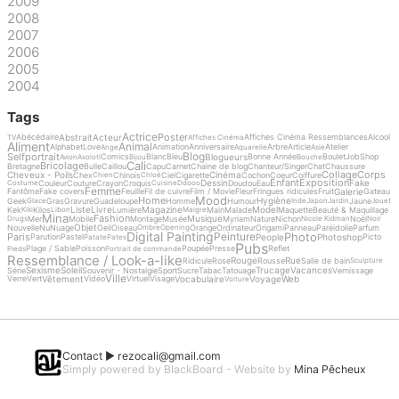
2009
2008
2007
2006
2005
2004
Tags
Actrice
Poster
Abstrait
Acteur
Abécédaire
Affiches Cinéma Ressemblances
Alcool
TV
Affiches Cinéma
Aliment
Animal
Alphabet
Love
Animation
Anniversaire
Arbre
Article
Atelier
Ange
Aquarelle
Asie
Blog
Selfportrait
Blogueurs
Comics
Blanc
Bleu
Bonne Année
Boulet
Job
Shop
Avion
Axolotl
Bijou
Bouche
Cali
Bricolage
Bretagne
Bulle
Caillou
Capu
Carnet
Chaine de blog
Chanteur/Singer
Chat
Chaussure
Collage
Corps
Cheveux - Poils
Cinéma
Chex
Chinois
Ciel
Cigarette
Cochon
Coeur
Coiffure
Chien
Chloé
Enfant
Exposition
Dessin
Fake
Couleur
Couture
Crayon
Croquis
Doudou
Eau
Costume
Cuisine
Ddooo
Femme
Galerie
Fantôme
Fake covers
Feuille
Fil de cuivre
Film / Movie
Fleur
Fringues ridicules
Fruit
Gateau
Mood
Home
Hygiène
Geek
Gras
Gravure
Guadeloupe
Homme
Humour
Jaune
Glace
Inde
Japon
Jardin
Jouet
Liste
Livre
Magazine
Model
Kek
Kilos
Lumière
Main
Malade
Maquette
Beauté & Maquillage
Kiki
Libon
Maigre
Mina
Fashion
Musique
Mer
Mobile
Montage
Musée
Myriam
Nature
Nichon
Noël
Drugs
Nicole Kidman
Noir
Objet
Nouvelle
Nu
Nuage
Oeil
Oiseau
Orange
Ordinateur
Origami
Panneau
Paréidolie
Parfum
Ombre
Opening
Digital Painting
Photo
Peinture
Paris
People
Photoshop
Parution
Pastel
Picto
Patate
Pates
Pubs
Plage / Sable
Poisson
Poupée
Presse
Reflet
Pieds
Portrait de commande
Ressemblance / Look-a-like
Rouge
Rue
Ridicule
Rose
Rousse
Salle de bain
Sculpture
Sexisme
Soleil
Trucage
Vacances
Série
Souvenir - Nostalgie
Sport
Sucre
Tabac
Tatouage
Vernissage
Ville
Vêtement
Vocabulaire
Voyage
Web
Verre
Vert
Vidéo
Virtuel
Visage
Voiture
Contact ►
rezocali@gmail.com
Simply powered by BlackBoard - Website by
Mina Pêcheux