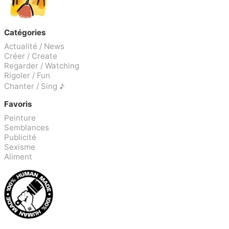
Catégories
Actualité / News
Créer / Create
Regarder / Watching
Rigoler / Fun
Chanter / Sing ♪
Favoris
Peinture
Semblances
Publicité
Sexisme
Aliment