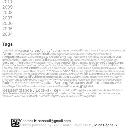
2010
2009
2008
2007
2006
2005
2004
Tags
Actrice
Poster
Abstrait
Acteur
Abécédaire
Affiches Cinéma Ressemblances
Alcool
TV
Affiches Cinéma
Aliment
Animal
Alphabet
Love
Animation
Anniversaire
Arbre
Article
Atelier
Ange
Aquarelle
Asie
Blog
Selfportrait
Blogueurs
Comics
Blanc
Bleu
Bonne Année
Boulet
Job
Shop
Avion
Axolotl
Bijou
Bouche
Cali
Bricolage
Bretagne
Bulle
Caillou
Capu
Carnet
Chaine de blog
Chanteur/Singer
Chat
Chaussure
Collage
Corps
Cheveux - Poils
Cinéma
Chex
Chinois
Ciel
Cigarette
Cochon
Coeur
Coiffure
Chien
Chloé
Enfant
Exposition
Dessin
Fake
Couleur
Couture
Crayon
Croquis
Doudou
Eau
Costume
Cuisine
Ddooo
Femme
Galerie
Fantôme
Fake covers
Feuille
Fil de cuivre
Film / Movie
Fleur
Fringues ridicules
Fruit
Gateau
Mood
Home
Hygiène
Geek
Gras
Gravure
Guadeloupe
Homme
Humour
Jaune
Glace
Inde
Japon
Jardin
Jouet
Liste
Livre
Magazine
Model
Kek
Kilos
Lumière
Main
Malade
Maquette
Beauté & Maquillage
Kiki
Libon
Maigre
Mina
Fashion
Musique
Mer
Mobile
Montage
Musée
Myriam
Nature
Nichon
Noël
Drugs
Nicole Kidman
Noir
Objet
Nouvelle
Nu
Nuage
Oeil
Oiseau
Orange
Ordinateur
Origami
Panneau
Paréidolie
Parfum
Ombre
Opening
Digital Painting
Photo
Peinture
Paris
People
Photoshop
Parution
Pastel
Picto
Patate
Pates
Pubs
Plage / Sable
Poisson
Poupée
Presse
Reflet
Pieds
Portrait de commande
Ressemblance / Look-a-like
Rouge
Rue
Ridicule
Rose
Rousse
Salle de bain
Sculpture
Sexisme
Soleil
Trucage
Vacances
Série
Souvenir - Nostalgie
Sport
Sucre
Tabac
Tatouage
Vernissage
Ville
Vêtement
Vocabulaire
Voyage
Web
Verre
Vert
Vidéo
Virtuel
Visage
Voiture
Contact ►
rezocali@gmail.com
Simply powered by BlackBoard - Website by
Mina Pêcheux