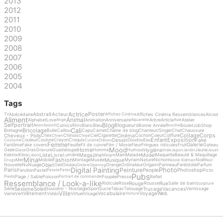
2013
2012
2011
2010
2009
2008
2007
2006
2005
2004
Tags
Actrice
Poster
Abstrait
Acteur
Abécédaire
Affiches Cinéma Ressemblances
Alcool
TV
Affiches Cinéma
Aliment
Animal
Alphabet
Love
Animation
Anniversaire
Arbre
Article
Atelier
Ange
Aquarelle
Asie
Blog
Selfportrait
Blogueurs
Comics
Blanc
Bleu
Bonne Année
Boulet
Job
Shop
Avion
Axolotl
Bijou
Bouche
Cali
Bricolage
Bretagne
Bulle
Caillou
Capu
Carnet
Chaine de blog
Chanteur/Singer
Chat
Chaussure
Collage
Corps
Cheveux - Poils
Cinéma
Chex
Chinois
Ciel
Cigarette
Cochon
Coeur
Coiffure
Chien
Chloé
Enfant
Exposition
Dessin
Fake
Couleur
Couture
Crayon
Croquis
Doudou
Eau
Costume
Cuisine
Ddooo
Femme
Galerie
Fantôme
Fake covers
Feuille
Fil de cuivre
Film / Movie
Fleur
Fringues ridicules
Fruit
Gateau
Mood
Home
Hygiène
Geek
Gras
Gravure
Guadeloupe
Homme
Humour
Jaune
Glace
Inde
Japon
Jardin
Jouet
Liste
Livre
Magazine
Model
Kek
Kilos
Lumière
Main
Malade
Maquette
Beauté & Maquillage
Kiki
Libon
Maigre
Mina
Fashion
Musique
Mer
Mobile
Montage
Musée
Myriam
Nature
Nichon
Noël
Drugs
Nicole Kidman
Noir
Objet
Nouvelle
Nu
Nuage
Oeil
Oiseau
Orange
Ordinateur
Origami
Panneau
Paréidolie
Parfum
Ombre
Opening
Digital Painting
Photo
Peinture
Paris
People
Photoshop
Parution
Pastel
Picto
Patate
Pates
Pubs
Plage / Sable
Poisson
Poupée
Presse
Reflet
Pieds
Portrait de commande
Ressemblance / Look-a-like
Rouge
Rue
Ridicule
Rose
Rousse
Salle de bain
Sculpture
Sexisme
Soleil
Trucage
Vacances
Série
Souvenir - Nostalgie
Sport
Sucre
Tabac
Tatouage
Vernissage
Ville
Vêtement
Vocabulaire
Voyage
Web
Verre
Vert
Vidéo
Virtuel
Visage
Voiture