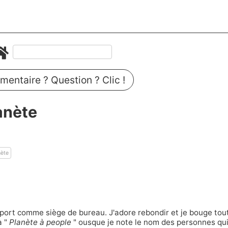
entaire ? Question ? Clic !
anète
nète
sport comme siège de bureau. J'adore rebondir et je bouge tout
a "
Planète à people
" ousque je note le nom des personnes qui