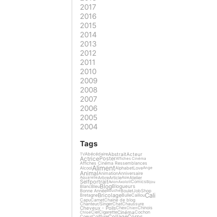
2017
2016
2015
2014
2013
2012
2011
2010
2009
2008
2007
2006
2005
2004
Tags
Abstrait
Acteur
Abécédaire
TV
Actrice
Poster
Affiches Cinéma
Affiches Cinéma Ressemblances
Aliment
Alcool
Alphabet
Love
Ange
Animal
Animation
Anniversaire
Arbre
Article
Atelier
Aquarelle
Asie
Selfportrait
Comics
Avion
Axolotl
Bijou
Blog
Blogueurs
Blanc
Bleu
Bonne Année
Boulet
Job
Shop
Bouche
Cali
Bricolage
Bretagne
Bulle
Caillou
Capu
Carnet
Chaine de blog
Chanteur/Singer
Chat
Chaussure
Cheveux - Poils
Chex
Chinois
Chien
Cinéma
Ciel
Cigarette
Cochon
Chloé
Collage
Corps
Coeur
Coiffure