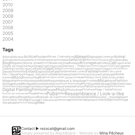
2010
2009
2008
2007
2006
2005
2004
Tags
Aliment
Actrice
Animal
Poster
Abstrait
Acteur
Alphabet
Affiches Cinéma
Alcool
Love
Ange
Selfportrait
Animation
Anniversaire
Arbre
Article
Atelier
Comics
Blanc
Bleu
Aquarelle
Asie
Avion
Axolotl
Bijou
Cali
Blog
Bricolage
Blogueurs
Bonne Année
Boulet
Job
Shop
Bretagne
Bulle
Caillou
Capu
Carnet
Bouche
Cheveux - Poils
Chaine de blog
Chanteur/Singer
Chat
Chaussure
Chex
Chinois
Ciel
Cigarette
Chien
Chloé
Collage
Corps
Cinéma
Cochon
Coeur
Coiffure
Couleur
Couture
Crayon
Croquis
Costume
Cuisine
Ddooo
Femme
Enfant
Exposition
Dessin
Fake
Doudou
Eau
Fantôme
Fake covers
Feuille
Fil de cuivre
Home
Galerie
Film / Movie
Fleur
Fringues ridicules
Fruit
Gateau
Geek
Gras
Gravure
Guadeloupe
Glace
Mood
Hygiène
Liste
Livre
Homme
Humour
Jaune
Kek
Kilos
Lumière
Inde
Japon
Jardin
Jouet
Kiki
Libon
Mina
Fashion
Magazine
Model
Main
Malade
Maquette
Beauté & Maquillage
Mer
Mobile
Maigre
Drugs
Musique
Objet
Montage
Musée
Myriam
Nature
Nichon
Noël
Nouvelle
Nu
Nuage
Oeil
Oiseau
Nicole Kidman
Noir
Paris
Orange
Ordinateur
Origami
Panneau
Paréidolie
Parfum
Parution
Pastel
Ombre
Opening
Patate
Pates
Digital Painting
Photo
Peinture
People
Photoshop
Picto
Plage / Sable
Poisson
Pieds
Pubs
Ressemblance / Look-a-like
Poupée
Presse
Reflet
Portrait de commande
Rouge
Rue
Sexisme
Soleil
Ridicule
Rose
Rousse
Salle de bain
Série
Souvenir - Nostalgie
Sport
Sculpture
Ville
Trucage
Vacances
Vêtement
Sucre
Tabac
Tatouage
Vernissage
Verre
Vert
Vidéo
Virtuel
Visage
Tv
Vocabulaire
Voyage
Web
Voiture
Contact ►
rezocali@gmail.com
Simply powered by BlackBoard - Website by
Mina Pêcheux