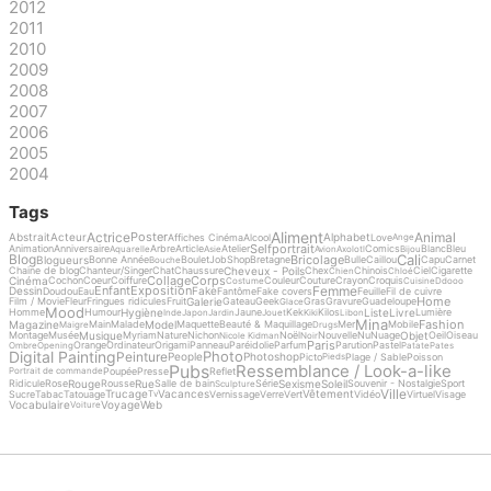
2012
2011
2010
2009
2008
2007
2006
2005
2004
Tags
Aliment
Actrice
Animal
Poster
Abstrait
Acteur
Alphabet
Affiches Cinéma
Alcool
Love
Ange
Selfportrait
Animation
Anniversaire
Arbre
Article
Atelier
Comics
Blanc
Bleu
Aquarelle
Asie
Avion
Axolotl
Bijou
Cali
Blog
Bricolage
Blogueurs
Bonne Année
Boulet
Job
Shop
Bretagne
Bulle
Caillou
Capu
Carnet
Bouche
Cheveux - Poils
Chaine de blog
Chanteur/Singer
Chat
Chaussure
Chex
Chinois
Ciel
Cigarette
Chien
Chloé
Collage
Corps
Cinéma
Cochon
Coeur
Coiffure
Couleur
Couture
Crayon
Croquis
Costume
Cuisine
Ddooo
Femme
Enfant
Exposition
Dessin
Fake
Doudou
Eau
Fantôme
Fake covers
Feuille
Fil de cuivre
Home
Galerie
Film / Movie
Fleur
Fringues ridicules
Fruit
Gateau
Geek
Gras
Gravure
Guadeloupe
Glace
Mood
Hygiène
Liste
Livre
Homme
Humour
Jaune
Kek
Kilos
Lumière
Inde
Japon
Jardin
Jouet
Kiki
Libon
Mina
Fashion
Magazine
Model
Main
Malade
Maquette
Beauté & Maquillage
Mer
Mobile
Maigre
Drugs
Musique
Objet
Montage
Musée
Myriam
Nature
Nichon
Noël
Nouvelle
Nu
Nuage
Oeil
Oiseau
Nicole Kidman
Noir
Paris
Orange
Ordinateur
Origami
Panneau
Paréidolie
Parfum
Parution
Pastel
Ombre
Opening
Patate
Pates
Digital Painting
Photo
Peinture
People
Photoshop
Picto
Plage / Sable
Poisson
Pieds
Pubs
Ressemblance / Look-a-like
Poupée
Presse
Reflet
Portrait de commande
Rouge
Rue
Sexisme
Soleil
Ridicule
Rose
Rousse
Salle de bain
Série
Souvenir - Nostalgie
Sport
Sculpture
Ville
Trucage
Vacances
Vêtement
Sucre
Tabac
Tatouage
Vernissage
Verre
Vert
Vidéo
Virtuel
Visage
Tv
Vocabulaire
Voyage
Web
Voiture