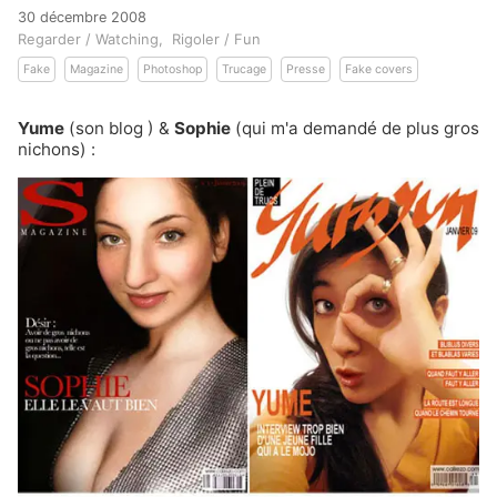
30 décembre 2008
Regarder / Watching
Rigoler / Fun
Fake
Magazine
Photoshop
Trucage
Presse
Fake covers
Yume
(
son blog
) &
Sophie
(qui m'a demandé de plus gros
nichons) :