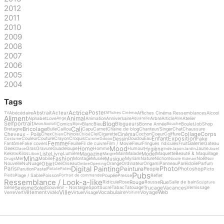
2012
2011
2010
2009
2008
2007
2006
2005
2004
Tags
Actrice
Poster
Abstrait
Acteur
Abécédaire
Affiches Cinéma Ressemblances
Alcool
TV
Affiches Cinéma
Aliment
Animal
Alphabet
Love
Animation
Anniversaire
Arbre
Article
Atelier
Ange
Aquarelle
Asie
Blog
Selfportrait
Blogueurs
Comics
Blanc
Bleu
Bonne Année
Boulet
Job
Shop
Avion
Axolotl
Bijou
Bouche
Cali
Bricolage
Bretagne
Bulle
Caillou
Capu
Carnet
Chaine de blog
Chanteur/Singer
Chat
Chaussure
Collage
Corps
Cheveux - Poils
Cinéma
Chex
Chinois
Ciel
Cigarette
Cochon
Coeur
Coiffure
Chien
Chloé
Enfant
Exposition
Dessin
Fake
Couleur
Couture
Crayon
Croquis
Doudou
Eau
Costume
Cuisine
Ddooo
Femme
Galerie
Fantôme
Fake covers
Feuille
Fil de cuivre
Film / Movie
Fleur
Fringues ridicules
Fruit
Gateau
Mood
Home
Hygiène
Geek
Gras
Gravure
Guadeloupe
Homme
Humour
Jaune
Glace
Inde
Japon
Jardin
Jouet
Liste
Livre
Magazine
Model
Kek
Kilos
Lumière
Main
Malade
Maquette
Beauté & Maquillage
Kiki
Libon
Maigre
Mina
Fashion
Musique
Mer
Mobile
Montage
Musée
Myriam
Nature
Nichon
Noël
Drugs
Nicole Kidman
Noir
Objet
Nouvelle
Nu
Nuage
Oeil
Oiseau
Orange
Ordinateur
Origami
Panneau
Paréidolie
Parfum
Ombre
Opening
Digital Painting
Photo
Peinture
Paris
People
Photoshop
Parution
Pastel
Picto
Patate
Pates
Pubs
Plage / Sable
Poisson
Poupée
Presse
Reflet
Pieds
Portrait de commande
Ressemblance / Look-a-like
Rouge
Rue
Ridicule
Rose
Rousse
Salle de bain
Sculpture
Sexisme
Soleil
Trucage
Vacances
Série
Souvenir - Nostalgie
Sport
Sucre
Tabac
Tatouage
Vernissage
Ville
Vêtement
Vocabulaire
Voyage
Web
Verre
Vert
Vidéo
Virtuel
Visage
Voiture