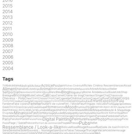
2016
2015
2014
2013
2012
2011
2010
2009
2008
2007
2006
2005
2004
Tags
Actrice
Poster
Abstrait
Acteur
Abécédaire
Affiches Cinéma Ressemblances
Alcool
TV
Affiches Cinéma
Aliment
Animal
Alphabet
Love
Animation
Anniversaire
Arbre
Article
Atelier
Ange
Aquarelle
Asie
Blog
Selfportrait
Blogueurs
Comics
Blanc
Bleu
Bonne Année
Boulet
Job
Shop
Avion
Axolotl
Bijou
Bouche
Cali
Bricolage
Bretagne
Bulle
Caillou
Capu
Carnet
Chaine de blog
Chanteur/Singer
Chat
Chaussure
Collage
Corps
Cheveux - Poils
Cinéma
Chex
Chinois
Ciel
Cigarette
Cochon
Coeur
Coiffure
Chien
Chloé
Enfant
Exposition
Dessin
Fake
Couleur
Couture
Crayon
Croquis
Doudou
Eau
Costume
Cuisine
Ddooo
Femme
Galerie
Fantôme
Fake covers
Feuille
Fil de cuivre
Film / Movie
Fleur
Fringues ridicules
Fruit
Gateau
Mood
Home
Hygiène
Geek
Gras
Gravure
Guadeloupe
Homme
Humour
Jaune
Glace
Inde
Japon
Jardin
Jouet
Liste
Livre
Magazine
Model
Kek
Kilos
Lumière
Main
Malade
Maquette
Beauté & Maquillage
Kiki
Libon
Maigre
Mina
Fashion
Musique
Mer
Mobile
Montage
Musée
Myriam
Nature
Nichon
Noël
Drugs
Nicole Kidman
Noir
Objet
Nouvelle
Nu
Nuage
Oeil
Oiseau
Orange
Ordinateur
Origami
Panneau
Paréidolie
Parfum
Ombre
Opening
Digital Painting
Photo
Peinture
Paris
People
Photoshop
Parution
Pastel
Picto
Patate
Pates
Pubs
Plage / Sable
Poisson
Poupée
Presse
Reflet
Pieds
Portrait de commande
Ressemblance / Look-a-like
Rouge
Rue
Ridicule
Rose
Rousse
Salle de bain
Sculpture
Sexisme
Soleil
Trucage
Vacances
Série
Souvenir - Nostalgie
Sport
Sucre
Tabac
Tatouage
Vernissage
Ville
Vêtement
Vocabulaire
Voyage
Web
Verre
Vert
Vidéo
Virtuel
Visage
Voiture